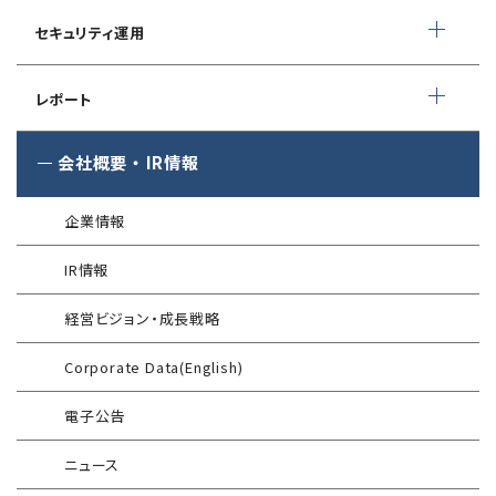
緊急対応サービス
ペネトレーションテスト
®
セキュリスト（SecuriST）
セキュリティ運用
インシデント初動対応準備支援
クレジットカード情報漏えい
クラウドセキュリティ設定診断
EC-Council
フォレンジック調査
マネージドセキュリティサービス (MSS)
Shift Left コンサルティング
（セキュリティエンジニア養成講座）
レポート
ソースコード診断
サイバー脅威情報調査
Managed Security Service for AWS
ゼロトラストプレミナリーサーベイ
公式 CISSP CBKトレーニング
®
SQAT
セキュリティレポート
会社概要
・
IR情報
アタックサーフェス調査
Managed Security Service for SASE
金融庁ガイドライン準拠対応支援サービス
企業向けセキュリティ訓練
®
SQAT
情報セキュリティ瓦版
®
SQAT
with Swift Delivery
企業情報
WAF運用
電気事業者向け サイバーセキュリティ
標的型攻撃メール訓練
導入事例
プレリミナリーサーベイ
IR情報
®
G-MDR
脆弱性情報提供
技術情報／コラム
「サプライチェーン強化に向けたセキュリティ対策評価制度」
経営ビジョン・成長戦略
運用開始に備えた事前対策支援サービス
インターネット分離クラウド
情報セキュリティ研修
Corporate Data(English)
インシデント対応訓練
SIEM運用／分析
電子公告
インシデント対応訓練シミュレーター
Splunk自動遮断連携
ニュース
情報セキュリティリスクアセスメント
エンドポイントセキュリティ EDR-MSS