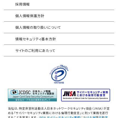
採用情報
FISCガイドライン準拠対応支援サービス
Security-First Aidサービス
個人情報保護方針
地方公共団体向け 情報セキュリティ
セキュアメール
セルフアセスメント
個人情報の取り扱いについて
AAMSマルウェア・プロテクト
産業制御システム向けリスクアセスメント
情報セキュリティ基本方針
セキュリティログ分析／活用支援
EC加盟店様向け セキュリティ・チェックリスト
サイトのご利用にあたって
対応アセスメントサービス
サイバープロテクション（CP）
自己問診型 テレワーク環境
情報リスクアセスメント
自己問診型 個人情報に関わる
情報セキュリティアセスメント
情報セキュリティ
自己点検アンケートサービス
当社は、特定非営利活動法人日本ネットワークセキュリティ協会（JNSA）が定
NIST SP800-171 サプライチェーン
める「サイバーセキュリティ業務における倫理行動宣言」に則って業務を遂行
することを宣言します。
JNSA サイバーセキュリティ業務における倫理行動宣
情報セキュリティアセスメント