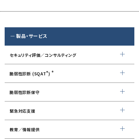
製品・サービス
セキュリティ評価／コンサルティング
情報セキュリティ・アドバイザリ
®
®
脆弱性診断 (SQAT
)
AIサービス提供者・利用者向け
WEBアプリケーション脆弱性診断
サイバーセキュリティ対策支援
脆弱性診断保守
ネットワーク脆弱性診断
ランサムウェアに対応したIT-BCP策定支援
デイリー自動脆弱性診断
緊急対応支援
スマホアプリ脆弱性診断
自動車部品業界向け
WEBサイトコンテンツ改ざん検知
情報セキュリティ対策支援
デジタルフォレンジック
教育／情報提供
IoTセキュリティ診断
ソースコード自動診断
CSIRT構築／運用支援