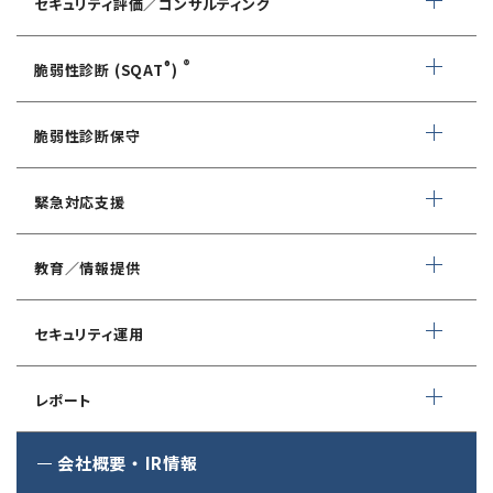
セキュリティ評価／コンサルティング
情報セキュリティ・アドバイザリ
®
®
脆弱性診断 (SQAT
)
AIサービス提供者・利用者向け
WEBアプリケーション脆弱性診断
サイバーセキュリティ対策支援
脆弱性診断保守
ネットワーク脆弱性診断
ランサムウェアに対応したIT-BCP策定支援
デイリー自動脆弱性診断
緊急対応支援
スマホアプリ脆弱性診断
自動車部品業界向け
WEBサイトコンテンツ改ざん検知
情報セキュリティ対策支援
デジタルフォレンジック
教育／情報提供
IoTセキュリティ診断
ソースコード自動診断
CSIRT構築／運用支援
緊急対応サービス
ペネトレーションテスト
®
セキュリスト（SecuriST）
セキュリティ運用
インシデント初動対応準備支援
クレジットカード情報漏えい
クラウドセキュリティ設定診断
EC-Council
フォレンジック調査
マネージドセキュリティサービス (MSS)
Shift Left コンサルティング
（セキュリティエンジニア養成講座）
レポート
ソースコード診断
サイバー脅威情報調査
Managed Security Service for AWS
ゼロトラストプレミナリーサーベイ
公式 CISSP CBKトレーニング
®
SQAT
セキュリティレポート
会社概要
・
IR情報
アタックサーフェス調査
Managed Security Service for SASE
金融庁ガイドライン準拠対応支援サービス
企業向けセキュリティ訓練