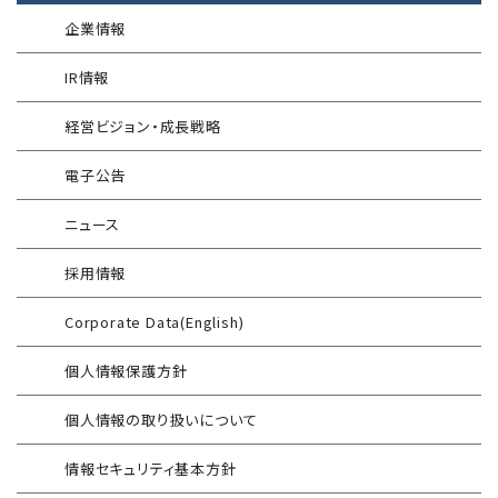
®
SQAT
情報セキュリティ瓦版
®
SQAT
with Swift Delivery
企業情報
WAF運用
電気事業者向け サイバーセキュリティ
標的型攻撃メール訓練
導入事例
プレリミナリーサーベイ
IR情報
®
G-MDR
脆弱性情報提供
技術情報／コラム
「サプライチェーン強化に向けたセキュリティ対策評価制度」
経営ビジョン・成長戦略
運用開始に備えた事前対策支援サービス
インターネット分離クラウド
情報セキュリティ研修
電子公告
インシデント対応訓練
SIEM運用／分析
ニュース
インシデント対応訓練シミュレーター
Splunk自動遮断連携
採用情報
情報セキュリティリスクアセスメント
エンドポイントセキュリティ EDR-MSS
Corporate Data(English)
FISCガイドライン準拠対応支援サービス
Security-First Aidサービス
個人情報保護方針
地方公共団体向け 情報セキュリティ
セキュアメール
セルフアセスメント
個人情報の取り扱いについて
AAMSマルウェア・プロテクト
産業制御システム向けリスクアセスメント
情報セキュリティ基本方針
セキュリティログ分析／活用支援