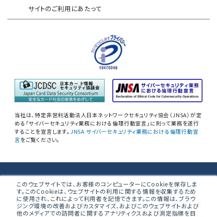
EC加盟店様向け セキュリティ・チェックリスト
サイトのご利用にあたって
対応アセスメントサービス
サイバープロテクション（CP）
自己問診型 テレワーク環境
情報リスクアセスメント
自己問診型 個人情報に関わる
情報セキュリティアセスメント
情報セキュリティ
自己点検アンケートサービス
当社は、特定非営利活動法人日本ネットワークセキュリティ協会（JNSA）が定
NIST SP800-171 サプライチェーン
める「サイバーセキュリティ業務における倫理行動宣言」に則って業務を遂行
することを宣言します。
JNSA サイバーセキュリティ業務における倫理行動宣
情報セキュリティアセスメント
言
をご覧ください。
ネットワーク機器設定評価
データベース設定評価
株式会社ブロードバンドセキュリティ
このウェブサイトでは、お客様のコンピューターにCookieを保存しま
す。このCookieは、ウェブサイトの利用に関する情報を収集するため
無線LAN調査
に使用され、これによって利用者を記憶できます。この情報は、ブラウ
〒160-0023 東京都新宿区西新宿8-5-1 野村不動産西新宿共同ビ
ジング環境の改善およびカスタマイズ、およびこのウェブサイトおよび
ル 4F
他のメディアでの訪問者に関するアナリティクスおよび測定指標を目