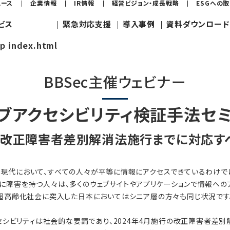
ュース
企業情報
IR情報
経営ビジョン・成長戦略
ESGへの
ビス
緊急対応支援
導入事例
資料ダウンロード
jp index.html
BBSec主催ウェビナー
ブアクセシビリティ検証手法セ
月の改正障害者差別解消法施行までに対応す
現代において、すべての人々が平等に情報にアクセスできているわけで
に障害を持つ人々は、多くのウェブサイトやアプリケーションで情報への
超高齢化社会に突入した日本においてはシニア層の方々も同じ状況です
セシビリティは社会的な要請であり、2024年4月施行の改正障害者差別