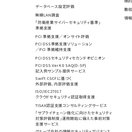
標
データベース設定評価
脆
無線LAN調査
情報
「防衛産業サイバーセキュリティ基準」
準拠支援
PCI 準拠支援／オンサイト評価
PCI DSS準拠支援ソリューション
／PCI 準拠維持支援
PCI DSSセキュリティセカンドオピニオン
PCI DSS Ver4.0 SAQ(D-SP)
記入例サンプル提供サービス
Swift CSCFに基づく
外部評価、内部評価支援
ISO/IEC27017
クラウドセキュリティ認証取得支援
TISAX認証支援コンサルティングサービス
「サプライチェーン強化に向けたセキュリティ
対策評価制度」運用開始に備えた事前対策
支援サービス
グループ会社の情報セキュリティガバナンス