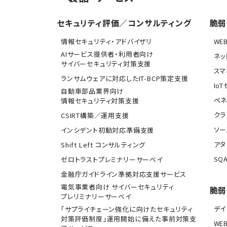
セキュリティ評価／コンサルティング
脆弱
情報セキュリティ・アドバイザリ
WE
AIサービス提供者・利用者向け
ネッ
サイバーセキュリティ対策支援
スマ
ランサムウェアに対応したIT-BCP策定支援
Io
自動車部品業界向け
ペネ
情報セキュリティ対策支援
クラ
CSIRT構築／運用支援
ソー
インシデント初動対応準備支援
アタ
Shift Left コンサルティング
SQA
ゼロトラストプレミナリーサーベイ
金融庁ガイドライン準拠対応支援サービス
電気事業者向け サイバーセキュリティ
脆弱
プレリミナリーサーベイ
デ
「サプライチェーン強化に向けたセキュリティ
対策評価制度」運用開始に備えた事前対策支
WE