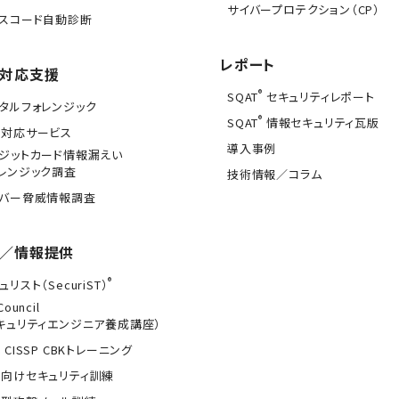
サイバープロテクション（CP）
スコード自動診断
レポート
対応支援
®
SQAT
セキュリティレポート
タルフォレンジック
®
SQAT
情報セキュリティ瓦版
急対応サービス
導入事例
ジットカード情報漏えい
レンジック調査
技術情報／コラム
イバー脅威情報調査
／情報提供
®
ュリスト（SecuriST）
Council
キュリティエンジニア養成講座）
 CISSP CBKトレーニング
向けセキュリティ訓練