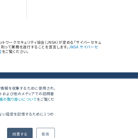
トワークセキュリティ協会（JNSA）が定める「サイバーセキュ
則って業務を遂行することを宣言します。
JNSA サイバーセ
言
をご覧ください。
する情報を収集するために使用され、
イトおよび他のメディアでの訪問者
報の取り扱いについて
をご覧くだ
ない設定を記憶するために1つの
同意する
拒否