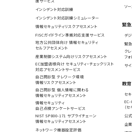
援サービス
ソー
インシデント対応訓練
インシデント対応訓練シミュレーター
緊急
情報セキュリティリスクアセスメント
FISCガイドライン準拠対応支援サービス
デジ
地方公共団体向け 情報セキュリティ
緊
セルフアセスメント
クレ
産業制御システム向けリスクアセスメント
フォ
EC加盟店様向け セキュリティ・チェックリスト
サ
対応アセスメントサービス
自己問診型 テレワーク環境
情報リスクアセスメント
教育
自己問診型 個人情報に関わる
セキ
情報セキュリティアセスメント
EC-
情報セキュリティ
（セ
自己点検アンケートサービス
NIST SP800-171 サプライチェーン
公式
情報セキュリティアセスメント
企業
ネットワーク機器設定評価