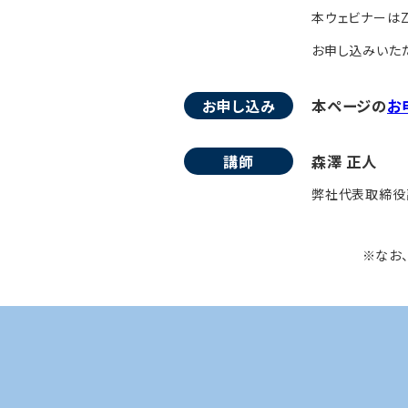
本ウェビナーはZ
お申し込みいただ
お申し込み
本ページの
お
講師
森澤 正人
弊社代表取締役副
※なお