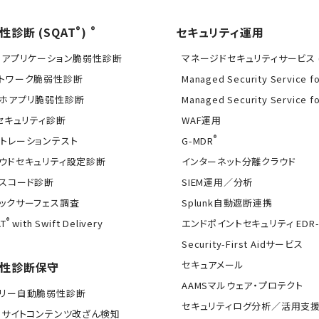
®
®
性診断 (SQAT
)
セキュリティ運用
Bアプリケーション脆弱性診断
マネージドセキュリティサービス (
トワーク脆弱性診断
Managed Security Service f
ホアプリ脆弱性診断
Managed Security Service f
Tセキュリティ診断
WAF運用
®
トレーションテスト
G-MDR
ウドセキュリティ設定診断
インターネット分離クラウド
スコード診断
SIEM運用／分析
ックサーフェス調査
Splunk自動遮断連携
®
T
with Swift Delivery
エンドポイントセキュリティ EDR-
Security-First Aidサービス
セキュアメール
性診断保守
AAMSマルウェア・プロテクト
イリー自動脆弱性診断
セキュリティログ分析／活用支
Bサイトコンテンツ改ざん検知