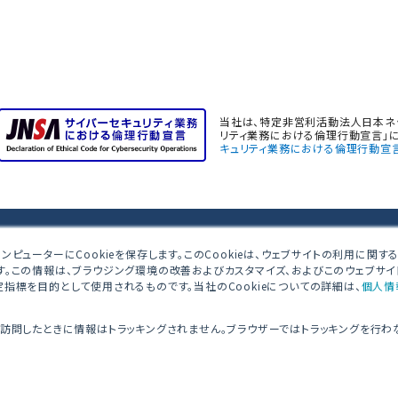
当社は、特定非営利活動法人日本ネッ
リティ業務における倫理行動宣言」に
キュリティ業務における倫理行動宣
ンピューターにCookieを保存します。このCookieは、ウェブサイトの利用に関
す。この情報は、ブラウジング環境の改善およびカスタマイズ、およびこのウェブサ
産西新宿共同ビル 4F
指標を目的として使用されるものです。当社のCookieについての詳細は、
個人情
を訪問したときに情報はトラッキングされません。ブラウザーではトラッキングを行わ