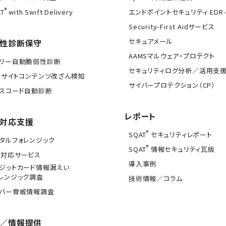
®
T
with Swift Delivery
エンドポイントセキュリティ EDR-
Security-First Aidサービス
セキュアメール
性診断保守
AAMSマルウェア・プロテクト
イリー自動脆弱性診断
セキュリティログ分析／活用支
Bサイトコンテンツ改ざん検知
サイバープロテクション（CP）
スコード自動診断
レポート
対応支援
®
SQAT
セキュリティレポート
タルフォレンジック
®
SQAT
情報セキュリティ瓦版
急対応サービス
導入事例
ジットカード情報漏えい
レンジック調査
技術情報／コラム
イバー脅威情報調査
／情報提供