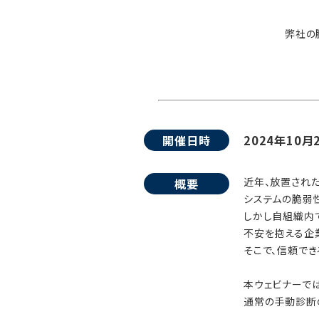
弊社の脆
開催日時
2024年10月2
近年、放置され
概要
システムの脆弱
しかし自組織内
不安を抱える企
そこで、信頼で
本ウェビナーでは、
通常の手動診断