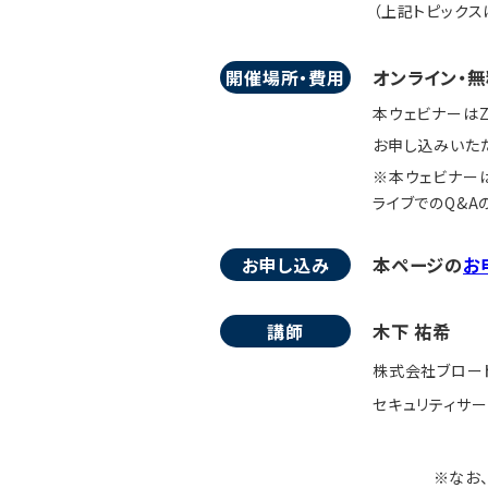
（上記トピック
開催場所・費用
オンライン・無
本ウェビナーはZ
お申し込みいただ
※本ウェビナーは
ライブでのQ&
お申し込み
本ページの
お
講師
木下 祐希
株式会社ブロー
セキュリティサー
※なお