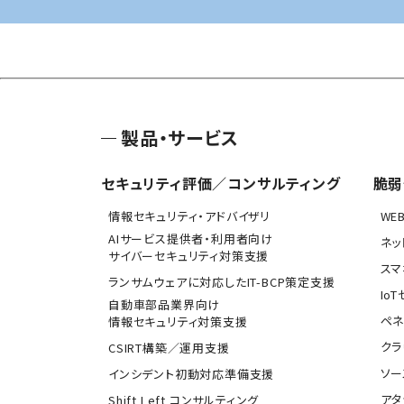
製品・サービス
セキュリティ評価／コンサルティング
脆弱
情報セキュリティ・アドバイザリ
WE
AIサービス提供者・利用者向け
ネッ
サイバーセキュリティ対策支援
スマ
ランサムウェアに対応したIT-BCP策定支援
Io
自動車部品業界向け
ペネ
情報セキュリティ対策支援
クラ
CSIRT構築／運用支援
ソー
インシデント初動対応準備支援
アタ
Shift Left コンサルティング