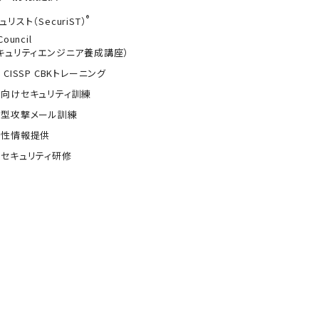
®
ュリスト（SecuriST）
Council
キュリティエンジニア養成講座）
 CISSP CBKトレーニング
向けセキュリティ訓練
的型攻撃メール訓練
弱性情報提供
セキュリティ研修