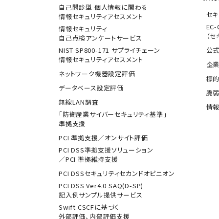
自己問診型 個人情報に関わる
セキ
情報セキュリティアセスメント
EC-
情報セキュリティ
（セ
自己点検アンケートサービス
NIST SP800-171 サプライチェーン
公式
情報セキュリティアセスメント
企業
ネットワーク機器設定評価
標
データベース設定評価
脆
無線LAN調査
情報
「防衛産業サイバーセキュリティ基準」
準拠支援
PCI 準拠支援／オンサイト評価
PCI DSS準拠支援ソリューション
／PCI 準拠維持支援
PCI DSSセキュリティセカンドオピニオン
PCI DSS Ver4.0 SAQ(D-SP)
記入例サンプル提供サービス
Swift CSCFに基づく
外部評価、内部評価支援