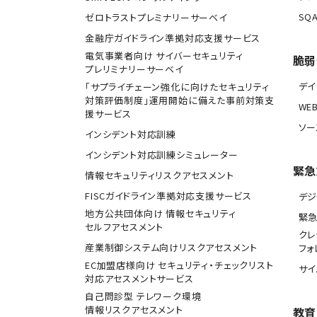
SQA
ゼロトラストプレミナリーサーベイ
金融庁ガイドライン準拠対応支援サービス
電気事業者向け サイバーセキュリティ
脆弱
プレリミナリーサーベイ
デ
「サプライチェーン強化に向けたセキュリティ
対策評価制度」運用開始に備えた事前対策支
WE
援サービス
ソー
インシデント対応訓練
インシデント対応訓練シミュレーター
緊急
情報セキュリティリスクアセスメント
FISCガイドライン準拠対応支援サービス
デジ
地方公共団体向け 情報セキュリティ
緊
セルフアセスメント
クレ
産業制御システム向けリスクアセスメント
フォ
EC加盟店様向け セキュリティ・チェックリスト
サ
対応アセスメントサービス
自己問診型 テレワーク環境
情報リスクアセスメント
教育