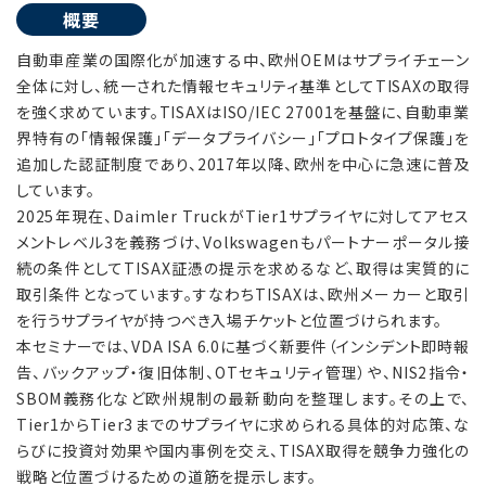
概要
自動車産業の国際化が加速する中、欧州OEMはサプライチェーン
全体に対し、統一された情報セキュリティ基準としてTISAXの取得
を強く求めています。TISAXはISO/IEC 27001を基盤に、自動車業
界特有の「情報保護」「データプライバシー」「プロトタイプ保護」を
追加した認証制度であり、2017年以降、欧州を中心に急速に普及
しています。
2025年現在、Daimler TruckがTier1サプライヤに対してアセス
メントレベル3を義務づけ、Volkswagenもパートナーポータル接
続の条件としてTISAX証憑の提示を求めるなど、取得は実質的に
取引条件となっています。すなわちTISAXは、欧州メーカーと取引
を行うサプライヤが持つべき入場チケットと位置づけられます。
本セミナーでは、VDA ISA 6.0に基づく新要件（インシデント即時報
告、バックアップ・復旧体制、OTセキュリティ管理）や、NIS2指令・
SBOM義務化など欧州規制の最新動向を整理します。その上で、
Tier1からTier3までのサプライヤに求められる具体的対応策、な
らびに投資対効果や国内事例を交え、TISAX取得を競争力強化の
戦略と位置づけるための道筋を提示します。