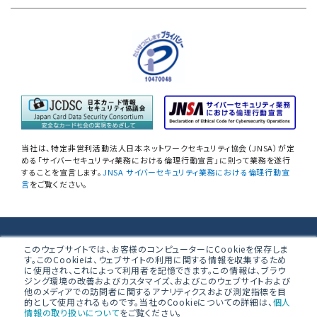
サイバープロテクション（CP）
自己問診型 テレワーク環境
情報リスクアセスメント
自己問診型 個人情報に関わる
情報セキュリティアセスメント
情報セキュリティ
自己点検アンケートサービス
当社は、特定非営利活動法人日本ネットワークセキュリティ協会（JNSA）が定
NIST SP800-171 サプライチェーン
める「サイバーセキュリティ業務における倫理行動宣言」に則って業務を遂行
することを宣言します。
JNSA サイバーセキュリティ業務における倫理行動宣
情報セキュリティアセスメント
言
をご覧ください。
ネットワーク機器設定評価
データベース設定評価
株式会社ブロードバンドセキュリティ
このウェブサイトでは、お客様のコンピューターにCookieを保存しま
す。このCookieは、ウェブサイトの利用に関する情報を収集するため
無線LAN調査
に使用され、これによって利用者を記憶できます。この情報は、ブラウ
〒160-0023 東京都新宿区西新宿8-5-1 野村不動産西新宿共同ビ
ジング環境の改善およびカスタマイズ、およびこのウェブサイトおよび
ル 4F
他のメディアでの訪問者に関するアナリティクスおよび測定指標を目
「防衛産業サイバーセキュリティ基準」
的として使用されるものです。当社のCookieについての詳細は、
個人
準拠支援
情報の取り扱いについて
をご覧ください。