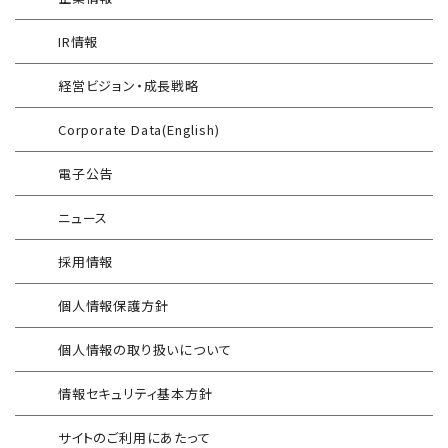
WAF運用
電気事業者向け サイバーセキュリティ
標的型攻撃メール訓練
導入事例
プレリミナリーサーベイ
IR情報
®
G-MDR
脆弱性情報提供
技術情報／コラム
「サプライチェーン強化に向けたセキュリティ対策評価制度」
経営ビジョン・成長戦略
運用開始に備えた事前対策支援サービス
インターネット分離クラウド
情報セキュリティ研修
Corporate Data(English)
インシデント対応訓練
SIEM運用／分析
電子公告
インシデント対応訓練シミュレーター
Splunk自動遮断連携
ニュース
情報セキュリティリスクアセスメント
エンドポイントセキュリティ EDR-MSS
採用情報
FISCガイドライン準拠対応支援サービス
Security-First Aidサービス
個人情報保護方針
地方公共団体向け 情報セキュリティ
セキュアメール
セルフアセスメント
個人情報の取り扱いについて
AAMSマルウェア・プロテクト
産業制御システム向けリスクアセスメント
情報セキュリティ基本方針
セキュリティログ分析／活用支援
EC加盟店様向け セキュリティ・チェックリスト
サイトのご利用にあたって
対応アセスメントサービス