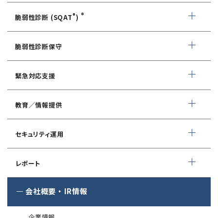
情報セキュリティ・アドバイザリ
®
®
脆弱性診断 (SQAT
)
AIサービス提供者・利用者向け
WEBアプリケーション脆弱性診断
サイバーセキュリティ対策支援
脆弱性診断保守
ネットワーク脆弱性診断
ランサムウェアに対応したIT-BCP策定支援
デイリー自動脆弱性診断
緊急対応支援
スマホアプリ脆弱性診断
自動車部品業界向け
WEBサイトコンテンツ改ざん検知
情報セキュリティ対策支援
デジタルフォレンジック
教育／情報提供
IoTセキュリティ診断
ソースコード自動診断
CSIRT構築／運用支援
緊急対応サービス
ペネトレーションテスト
®
セキュリスト（SecuriST）
セキュリティ運用
インシデント初動対応準備支援
クレジットカード情報漏えい
クラウドセキュリティ設定診断
EC-Council
フォレンジック調査
マネージドセキュリティサービス (MSS)
Shift Left コンサルティング
（セキュリティエンジニア養成講座）
レポート
ソースコード診断
サイバー脅威情報調査
Managed Security Service for AWS
ゼロトラストプレミナリーサーベイ
公式 CISSP CBKトレーニング
®
SQAT
セキュリティレポート
会社概要
・
IR情報
アタックサーフェス調査
Managed Security Service for SASE
金融庁ガイドライン準拠対応支援サービス
企業向けセキュリティ訓練
®
SQAT
情報セキュリティ瓦版
®
SQAT
with Swift Delivery
企業情報