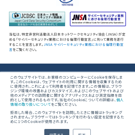
自己問診型 個人情報に関わる
情報セキュリティアセスメント
情報セキュリティ
自己点検アンケートサービス
当社は、特定非営利活動法人日本ネットワークセキュリティ協会（JNSA）が定
NIST SP800-171 サプライチェーン
める「サイバーセキュリティ業務における倫理行動宣言」に則って業務を遂行
することを宣言します。
JNSA サイバーセキュリティ業務における倫理行動宣
情報セキュリティアセスメント
言
をご覧ください。
ネットワーク機器設定評価
データベース設定評価
株式会社ブロードバンドセキュリティ
このウェブサイトでは、お客様のコンピューターにCookieを保存しま
す。このCookieは、ウェブサイトの利用に関する情報を収集するため
無線LAN調査
に使用され、これによって利用者を記憶できます。この情報は、ブラウ
〒160-0023 東京都新宿区西新宿8-5-1 野村不動産西新宿共同ビ
ジング環境の改善およびカスタマイズ、およびこのウェブサイトおよび
ル 4F
他のメディアでの訪問者に関するアナリティクスおよび測定指標を目
「防衛産業サイバーセキュリティ基準」
的として使用されるものです。当社のCookieについての詳細は、
個人
準拠支援
情報の取り扱いについて
をご覧ください。
拒否した場合、このウェブサイトを訪問したときに情報はトラッキング
PCI 準拠支援／オンサイト評価
されません。ブラウザーではトラッキングを行わない設定を記憶するた
めに1つのCookieが使用されます。
© BroadBand Security, Inc.
PCI DSS準拠支援ソリューション
同意する
拒否