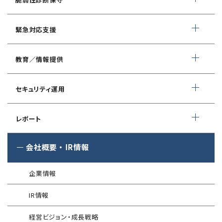
ネットワーク脆弱性診断
ランサムウェアに対応したIT-BCP策定支援
デイリー自動脆弱性診断
緊急対応支援
スマホアプリ脆弱性診断
自動車部品業界向け
WEBサイトコンテンツ改ざん検知
情報セキュリティ対策支援
デジタルフォレンジック
教育／情報提供
IoTセキュリティ診断
ソースコード自動診断
CSIRT構築／運用支援
緊急対応サービス
ペネトレーションテスト
®
セキュリスト（SecuriST）
セキュリティ運用
インシデント初動対応準備支援
クレジットカード情報漏えい
クラウドセキュリティ設定診断
EC-Council
フォレンジック調査
マネージドセキュリティサービス (MSS)
Shift Left コンサルティング
（セキュリティエンジニア養成講座）
レポート
ソースコード診断
サイバー脅威情報調査
Managed Security Service for AWS
ゼロトラストプレミナリーサーベイ
公式 CISSP CBKトレーニング
®
SQAT
セキュリティレポート
会社概要
・
IR情報
アタックサーフェス調査
Managed Security Service for SASE
金融庁ガイドライン準拠対応支援サービス
企業向けセキュリティ訓練
®
SQAT
情報セキュリティ瓦版
®
SQAT
with Swift Delivery
企業情報
WAF運用
電気事業者向け サイバーセキュリティ
標的型攻撃メール訓練
導入事例
プレリミナリーサーベイ
IR情報
®
G-MDR
脆弱性情報提供
技術情報／コラム
「サプライチェーン強化に向けたセキュリティ対策評価制度」
経営ビジョン・成長戦略
運用開始に備えた事前対策支援サービス