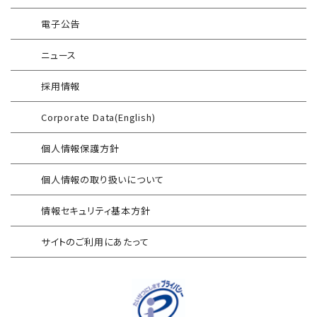
インターネット分離クラウド
情報セキュリティ研修
電子公告
インシデント対応訓練
SIEM運用／分析
ニュース
インシデント対応訓練シミュレーター
Splunk自動遮断連携
採用情報
情報セキュリティリスクアセスメント
エンドポイントセキュリティ EDR-MSS
Corporate Data(English)
FISCガイドライン準拠対応支援サービス
Security-First Aidサービス
個人情報保護方針
地方公共団体向け 情報セキュリティ
セキュアメール
セルフアセスメント
個人情報の取り扱いについて
AAMSマルウェア・プロテクト
産業制御システム向けリスクアセスメント
情報セキュリティ基本方針
セキュリティログ分析／活用支援
EC加盟店様向け セキュリティ・チェックリスト
サイトのご利用にあたって
対応アセスメントサービス
サイバープロテクション（CP）
自己問診型 テレワーク環境
情報リスクアセスメント