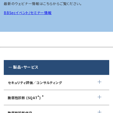
最新のウェビナー情報はこちらからご覧ください。
BBSecイベント/セミナー情報
製品・サービス
セキュリティ評価／コンサルティング
情報セキュリティ・アドバイザリ
®
®
脆弱性診断 (SQAT
)
AIサービス提供者・利用者向け
WEBアプリケーション脆弱性診断
サイバーセキュリティ対策支援
脆弱性診断保守