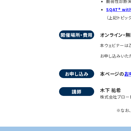
脆弱性診断実
SQAT® with
（上記トピッ
開催場所・費用
オンライン・無
本ウェビナーはZ
お申し込みいただ
お申し込み
本ページの
お
木下 祐希
講師
株式会社ブロード
※なお