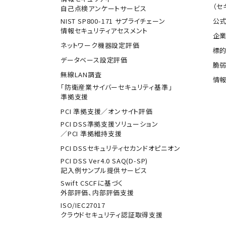
（セ
自己点検アンケートサービス
NIST SP800-171 サプライチェーン
公式
情報セキュリティアセスメント
企業
ネットワーク機器設定評価
標
データベース設定評価
脆
無線LAN調査
情報
「防衛産業サイバーセキュリティ基準」
準拠支援
PCI 準拠支援／オンサイト評価
PCI DSS準拠支援ソリューション
／PCI 準拠維持支援
PCI DSSセキュリティセカンドオピニオン
PCI DSS Ver4.0 SAQ(D-SP)
記入例サンプル提供サービス
Swift CSCFに基づく
外部評価、内部評価支援
ISO/IEC27017
クラウドセキュリティ認証取得支援