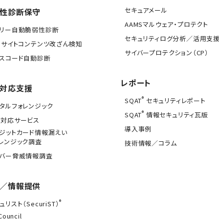
セキュアメール
性診断保守
AAMSマルウェア・プロテクト
イリー自動脆弱性診断
セキュリティログ分析／活用支
Bサイトコンテンツ改ざん検知
サイバープロテクション（CP）
スコード自動診断
レポート
対応支援
®
SQAT
セキュリティレポート
タルフォレンジック
®
SQAT
情報セキュリティ瓦版
急対応サービス
導入事例
ジットカード情報漏えい
レンジック調査
技術情報／コラム
イバー脅威情報調査
／情報提供
®
ュリスト（SecuriST）
Council