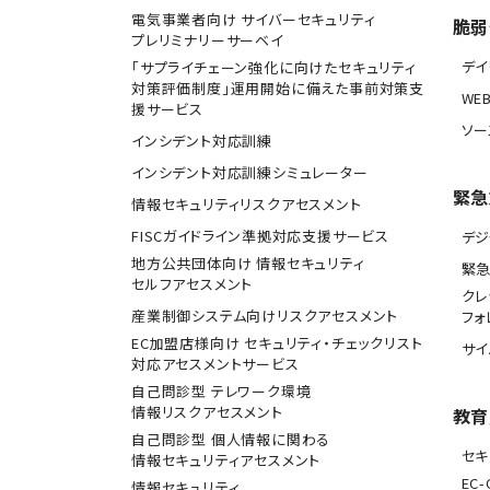
電気事業者向け サイバーセキュリティ
脆弱
プレリミナリーサーベイ
デ
「サプライチェーン強化に向けたセキュリティ
対策評価制度」運用開始に備えた事前対策支
WE
援サービス
ソー
インシデント対応訓練
インシデント対応訓練シミュレーター
緊急
情報セキュリティリスクアセスメント
FISCガイドライン準拠対応支援サービス
デジ
地方公共団体向け 情報セキュリティ
緊
セルフアセスメント
クレ
産業制御システム向けリスクアセスメント
フォ
EC加盟店様向け セキュリティ・チェックリスト
サ
対応アセスメントサービス
自己問診型 テレワーク環境
情報リスクアセスメント
教育
自己問診型 個人情報に関わる
セキ
情報セキュリティアセスメント
EC-
情報セキュリティ