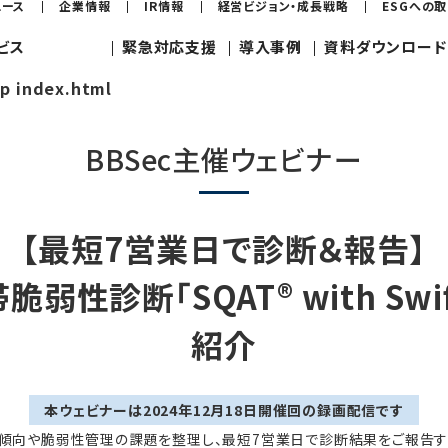
ュース
企業情報
IR情報
経営ビジョン・成長戦略
ESGへの
ビス
緊急対応支援
導入事例
資料ダウンロード
jp index.html
BBSec主催ウェビナー
【最短7営業日で診断＆報告】
帯脆弱性診断
「SQAT® with Swif
紹介
本ウェビナーは
2024年12月18日
開催回の録画配信です
傾向や脆弱性管理の課題を整理し、最短7営業日で診断結果をご報告