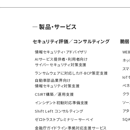
製品・サービス
セキュリティ評価／コンサルティング
脆弱
情報セキュリティ・アドバイザリ
WE
AIサービス提供者・利用者向け
ネッ
サイバーセキュリティ対策支援
スマ
ランサムウェアに対応したIT-BCP策定支援
Io
自動車部品業界向け
ペネ
情報セキュリティ対策支援
クラ
CSIRT構築／運用支援
ソー
インシデント初動対応準備支援
アタ
Shift Left コンサルティング
SQA
ゼロトラストプレミナリーサーベイ
金融庁ガイドライン準拠対応支援サービス