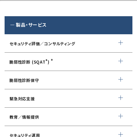
製品・サービス
セキュリティ評価／コンサルティング
情報セキュリティ・アドバイザリ
®
®
脆弱性診断 (SQAT
)
AIサービス提供者・利用者向け
WEBアプリケーション脆弱性診断
サイバーセキュリティ対策支援
脆弱性診断保守
ネットワーク脆弱性診断
ランサムウェアに対応したIT-BCP策定支援
デイリー自動脆弱性診断
緊急対応支援
スマホアプリ脆弱性診断
自動車部品業界向け
WEBサイトコンテンツ改ざん検知
情報セキュリティ対策支援
デジタルフォレンジック
教育／情報提供
IoTセキュリティ診断
ソースコード自動診断
CSIRT構築／運用支援
緊急対応サービス
ペネトレーションテスト
®
セキュリスト（SecuriST）
セキュリティ運用