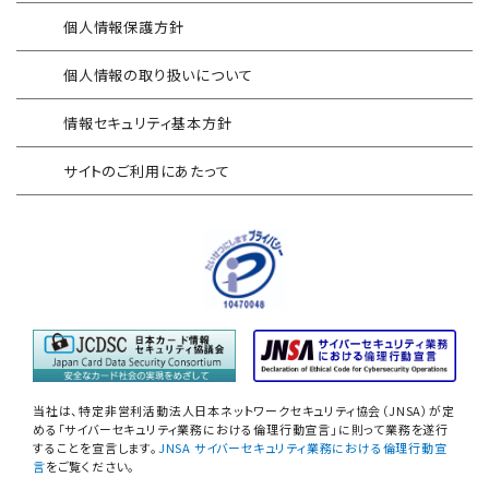
個人情報保護方針
地方公共団体向け 情報セキュリティ
セキュアメール
セルフアセスメント
個人情報の取り扱いについて
AAMSマルウェア・プロテクト
産業制御システム向けリスクアセスメント
情報セキュリティ基本方針
セキュリティログ分析／活用支援
EC加盟店様向け セキュリティ・チェックリスト
サイトのご利用にあたって
対応アセスメントサービス
サイバープロテクション（CP）
自己問診型 テレワーク環境
情報リスクアセスメント
自己問診型 個人情報に関わる
情報セキュリティアセスメント
情報セキュリティ
自己点検アンケートサービス
当社は、特定非営利活動法人日本ネットワークセキュリティ協会（JNSA）が定
NIST SP800-171 サプライチェーン
める「サイバーセキュリティ業務における倫理行動宣言」に則って業務を遂行
することを宣言します。
JNSA サイバーセキュリティ業務における倫理行動宣
情報セキュリティアセスメント
言
をご覧ください。