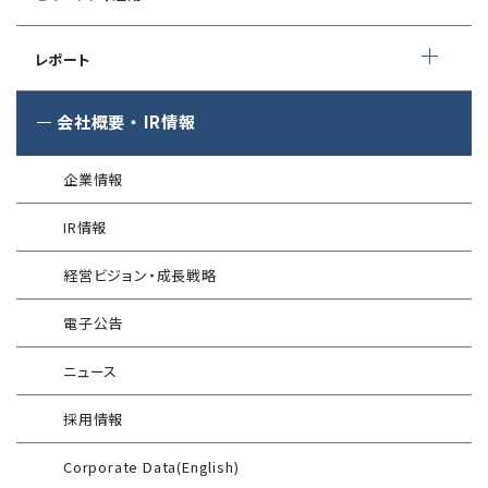
インシデント初動対応準備支援
クレジットカード情報漏えい
クラウドセキュリティ設定診断
EC-Council
フォレンジック調査
マネージドセキュリティサービス (MSS)
Shift Left コンサルティング
（セキュリティエンジニア養成講座）
レポート
ソースコード診断
サイバー脅威情報調査
Managed Security Service for AWS
ゼロトラストプレミナリーサーベイ
公式 CISSP CBKトレーニング
®
SQAT
セキュリティレポート
会社概要
・
IR情報
アタックサーフェス調査
Managed Security Service for SASE
金融庁ガイドライン準拠対応支援サービス
企業向けセキュリティ訓練
®
SQAT
情報セキュリティ瓦版
®
SQAT
with Swift Delivery
企業情報
WAF運用
電気事業者向け サイバーセキュリティ
標的型攻撃メール訓練
導入事例
プレリミナリーサーベイ
IR情報
®
G-MDR
脆弱性情報提供
技術情報／コラム
「サプライチェーン強化に向けたセキュリティ対策評価制度」
経営ビジョン・成長戦略
運用開始に備えた事前対策支援サービス
インターネット分離クラウド
情報セキュリティ研修
電子公告
インシデント対応訓練
SIEM運用／分析
ニュース
インシデント対応訓練シミュレーター
Splunk自動遮断連携
採用情報
情報セキュリティリスクアセスメント
エンドポイントセキュリティ EDR-MSS
Corporate Data(English)
FISCガイドライン準拠対応支援サービス
Security-First Aidサービス