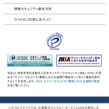
AAMSマルウェア・プロテクト
産業制御システム向けリスクアセスメント
情報セキュリティ基本方針
セキュリティログ分析／活用支援
EC加盟店様向け セキュリティ・チェックリスト
サイトのご利用にあたって
対応アセスメントサービス
サイバープロテクション（CP）
自己問診型 テレワーク環境
情報リスクアセスメント
自己問診型 個人情報に関わる
情報セキュリティアセスメント
情報セキュリティ
自己点検アンケートサービス
当社は、特定非営利活動法人日本ネットワークセキュリティ協会（JNSA）が定
NIST SP800-171 サプライチェーン
める「サイバーセキュリティ業務における倫理行動宣言」に則って業務を遂行
することを宣言します。
JNSA サイバーセキュリティ業務における倫理行動宣
情報セキュリティアセスメント
言
をご覧ください。
ネットワーク機器設定評価
データベース設定評価
株式会社ブロードバンドセキュリティ
このウェブサイトでは、お客様のコンピューターにCookieを保存しま