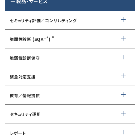
製品・サービス
セキュリティ評価／コンサルティング
情報セキュリティ・アドバイザリ
®
®
脆弱性診断 (SQAT
)
AIサービス提供者・利用者向け
WEBアプリケーション脆弱性診断
サイバーセキュリティ対策支援
脆弱性診断保守
ネットワーク脆弱性診断
ランサムウェアに対応したIT-BCP策定支援
デイリー自動脆弱性診断
緊急対応支援
スマホアプリ脆弱性診断
自動車部品業界向け
WEBサイトコンテンツ改ざん検知
情報セキュリティ対策支援
デジタルフォレンジック
教育／情報提供
IoTセキュリティ診断
ソースコード自動診断
CSIRT構築／運用支援
緊急対応サービス
ペネトレーションテスト
®
セキュリスト（SecuriST）
セキュリティ運用
インシデント初動対応準備支援
クレジットカード情報漏えい
クラウドセキュリティ設定診断
EC-Council
フォレンジック調査
マネージドセキュリティサービス (MSS)
Shift Left コンサルティング
（セキュリティエンジニア養成講座）
レポート
ソースコード診断
サイバー脅威情報調査