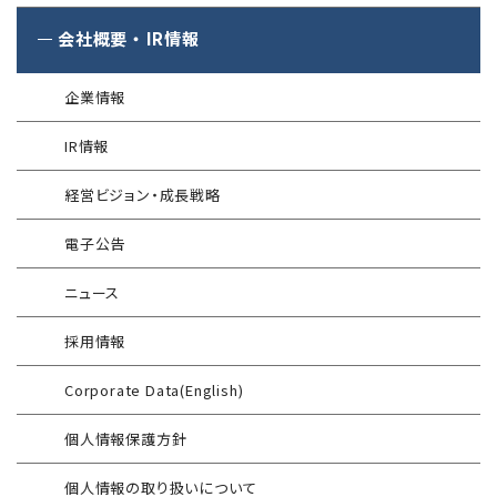
Managed Security Service for AWS
ゼロトラストプレミナリーサーベイ
公式 CISSP CBKトレーニング
®
SQAT
セキュリティレポート
会社概要
・
IR情報
アタックサーフェス調査
Managed Security Service for SASE
金融庁ガイドライン準拠対応支援サービス
企業向けセキュリティ訓練
®
SQAT
情報セキュリティ瓦版
®
SQAT
with Swift Delivery
企業情報
WAF運用
電気事業者向け サイバーセキュリティ
標的型攻撃メール訓練
導入事例
プレリミナリーサーベイ
IR情報
®
G-MDR
脆弱性情報提供
技術情報／コラム
「サプライチェーン強化に向けたセキュリティ対策評価制度」
経営ビジョン・成長戦略
運用開始に備えた事前対策支援サービス
インターネット分離クラウド
情報セキュリティ研修
電子公告
インシデント対応訓練
SIEM運用／分析
ニュース
インシデント対応訓練シミュレーター
Splunk自動遮断連携
採用情報
情報セキュリティリスクアセスメント
エンドポイントセキュリティ EDR-MSS
Corporate Data(English)
FISCガイドライン準拠対応支援サービス
Security-First Aidサービス
個人情報保護方針
地方公共団体向け 情報セキュリティ
セキュアメール
セルフアセスメント
個人情報の取り扱いについて