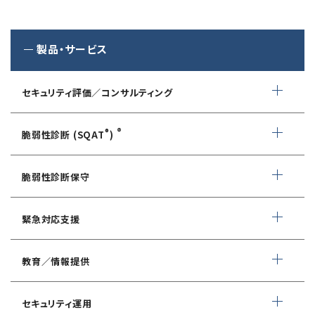
製品・サービス
セキュリティ評価／コンサルティング
情報セキュリティ・アドバイザリ
®
®
脆弱性診断 (SQAT
)
AIサービス提供者・利用者向け
WEBアプリケーション脆弱性診断
サイバーセキュリティ対策支援
脆弱性診断保守
ネットワーク脆弱性診断
ランサムウェアに対応したIT-BCP策定支援
デイリー自動脆弱性診断
緊急対応支援
スマホアプリ脆弱性診断
自動車部品業界向け
WEBサイトコンテンツ改ざん検知
情報セキュリティ対策支援
デジタルフォレンジック
教育／情報提供
IoTセキュリティ診断
ソースコード自動診断
CSIRT構築／運用支援
緊急対応サービス
ペネトレーションテスト
®
セキュリスト（SecuriST）
セキュリティ運用
インシデント初動対応準備支援