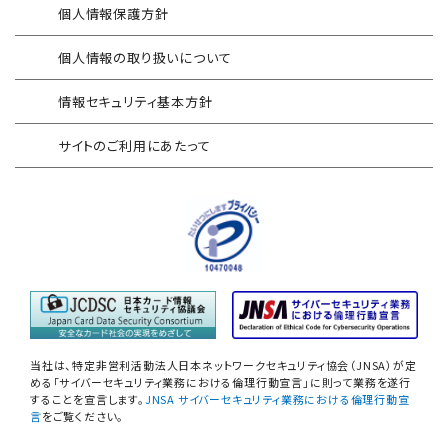
個人情報保護方針
地方公共団体向け 情報セキュリティ
セキュアメール
セルフアセスメント
個人情報の取り扱いについて
AAMSマルウェア・プロテクト
産業制御システム向けリスクアセスメント
情報セキュリティ基本方針
セキュリティログ分析／活用支援
EC加盟店様向け セキュリティ・チェックリスト
サイトのご利用にあたって
対応アセスメントサービス
サイバープロテクション（CP）
自己問診型 テレワーク環境
情報リスクアセスメント
自己問診型 個人情報に関わる
情報セキュリティアセスメント
情報セキュリティ
自己点検アンケートサービス
当社は、特定非営利活動法人日本ネットワークセキュリティ協会（JNSA）が定
NIST SP800-171 サプライチェーン
める「サイバーセキュリティ業務における倫理行動宣言」に則って業務を遂行
することを宣言します。
JNSA サイバーセキュリティ業務における倫理行動宣
情報セキュリティアセスメント
言
をご覧ください。
ネットワーク機器設定評価