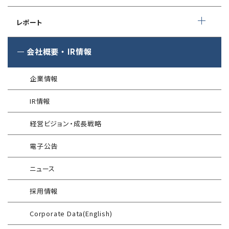
クレジットカード情報漏えい
クラウドセキュリティ設定診断
EC-Council
フォレンジック調査
マネージドセキュリティサービス (MSS)
Shift Left コンサルティング
（セキュリティエンジニア養成講座）
レポート
ソースコード診断
サイバー脅威情報調査
Managed Security Service for AWS
ゼロトラストプレミナリーサーベイ
公式 CISSP CBKトレーニング
®
SQAT
セキュリティレポート
会社概要
・
IR情報
アタックサーフェス調査
Managed Security Service for SASE
金融庁ガイドライン準拠対応支援サービス
企業向けセキュリティ訓練
®
SQAT
情報セキュリティ瓦版
®
SQAT
with Swift Delivery
企業情報
WAF運用
電気事業者向け サイバーセキュリティ
標的型攻撃メール訓練
導入事例
プレリミナリーサーベイ
IR情報
®
G-MDR
脆弱性情報提供
技術情報／コラム
「サプライチェーン強化に向けたセキュリティ対策評価制度」
経営ビジョン・成長戦略
運用開始に備えた事前対策支援サービス
インターネット分離クラウド
情報セキュリティ研修
電子公告
インシデント対応訓練
SIEM運用／分析
ニュース
インシデント対応訓練シミュレーター
Splunk自動遮断連携
採用情報
情報セキュリティリスクアセスメント
エンドポイントセキュリティ EDR-MSS
Corporate Data(English)
FISCガイドライン準拠対応支援サービス
Security-First Aidサービス