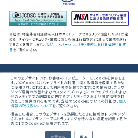
自己問診型 個人情報に関わる
情報セキュリティアセスメント
情報セキュリティ
自己点検アンケートサービス
当社は、特定非営利活動法人日本ネットワークセキュリティ協会（JNSA）が定
NIST SP800-171 サプライチェーン
める「サイバーセキュリティ業務における倫理行動宣言」に則って業務を遂行
することを宣言します。
JNSA サイバーセキュリティ業務における倫理行動宣
情報セキュリティアセスメント
言
をご覧ください。
ネットワーク機器設定評価
データベース設定評価
株式会社ブロードバンドセキュリティ
このウェブサイトでは、お客様のコンピューターにCookieを保存しま
す。このCookieは、ウェブサイトの利用に関する情報を収集するため
無線LAN調査
に使用され、これによって利用者を記憶できます。この情報は、ブラウ
〒160-0023 東京都新宿区西新宿8-5-1 野村不動産西新宿共同ビ
ジング環境の改善およびカスタマイズ、およびこのウェブサイトおよび
ル 4F
他のメディアでの訪問者に関するアナリティクスおよび測定指標を目
「防衛産業サイバーセキュリティ基準」
的として使用されるものです。当社のCookieについての詳細は、
個人
準拠支援
情報の取り扱いについて
をご覧ください。
拒否した場合、このウェブサイトを訪問したときに情報はトラッキング
PCI 準拠支援／オンサイト評価
されません。ブラウザーではトラッキングを行わない設定を記憶するた
めに1つのCookieが使用されます。
© BroadBand Security, Inc.
PCI DSS準拠支援ソリューション
同意する
拒否
／PCI 準拠維持支援