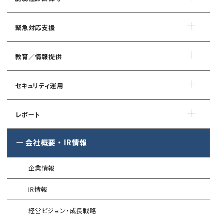
ネットワーク脆弱性診断
ランサムウェアに対応したIT-BCP策定支援
デイリー自動脆弱性診断
緊急対応支援
スマホアプリ脆弱性診断
自動車部品業界向け
WEBサイトコンテンツ改ざん検知
情報セキュリティ対策支援
デジタルフォレンジック
教育／情報提供
IoTセキュリティ診断
ソースコード自動診断
CSIRT構築／運用支援
緊急対応サービス
ペネトレーションテスト
®
セキュリスト（SecuriST）
セキュリティ運用
インシデント初動対応準備支援
クレジットカード情報漏えい
クラウドセキュリティ設定診断
EC-Council
フォレンジック調査
マネージドセキュリティサービス (MSS)
Shift Left コンサルティング
（セキュリティエンジニア養成講座）
レポート
ソースコード診断
サイバー脅威情報調査
Managed Security Service for AWS
ゼロトラストプレミナリーサーベイ
公式 CISSP CBKトレーニング
®
SQAT
セキュリティレポート
会社概要
・
IR情報
アタックサーフェス調査
Managed Security Service for SASE
金融庁ガイドライン準拠対応支援サービス
企業向けセキュリティ訓練
®
SQAT
情報セキュリティ瓦版
®
SQAT
with Swift Delivery
企業情報
WAF運用
電気事業者向け サイバーセキュリティ
標的型攻撃メール訓練
導入事例
プレリミナリーサーベイ
IR情報
®
G-MDR
脆弱性情報提供
技術情報／コラム
「サプライチェーン強化に向けたセキュリティ対策評価制度」
経営ビジョン・成長戦略
運用開始に備えた事前対策支援サービス
インターネット分離クラウド