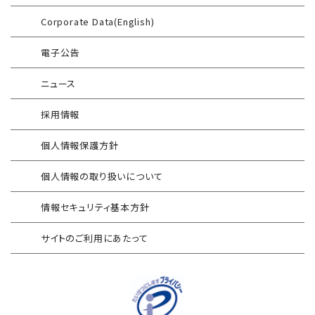
情報セキュリティ研修
Corporate Data(English)
インシデント対応訓練
SIEM運用／分析
電子公告
インシデント対応訓練シミュレーター
Splunk自動遮断連携
ニュース
情報セキュリティリスクアセスメント
エンドポイントセキュリティ EDR-MSS
採用情報
FISCガイドライン準拠対応支援サービス
Security-First Aidサービス
個人情報保護方針
地方公共団体向け 情報セキュリティ
セキュアメール
セルフアセスメント
個人情報の取り扱いについて
AAMSマルウェア・プロテクト
産業制御システム向けリスクアセスメント
情報セキュリティ基本方針
セキュリティログ分析／活用支援
EC加盟店様向け セキュリティ・チェックリスト
サイトのご利用にあたって
対応アセスメントサービス
サイバープロテクション（CP）
自己問診型 テレワーク環境
情報リスクアセスメント