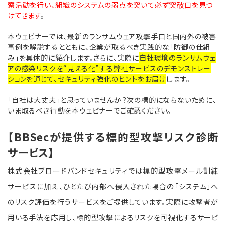
察活動を行い、組織のシステムの弱点を突いて必ず突破口を見つ
けてきます
。
本ウェビナーでは、最新のランサムウェア攻撃手口と国内外の被害
事例を解説するとともに、企業が取るべき実践的な「防御の仕組
み」を具体的に紹介します。さらに、実際に
自社環境のランサムウェ
アの感染リスクを“見える化”する弊社サービスのデモンストレー
ションを通じて、セキュリティ強化のヒントをお届け
します。
「自社は大丈夫」と思っていませんか？次の標的にならないために、
いま取るべき行動を本ウェビナーでご確認ください。
【BBSecが提供する標的型攻撃リスク診断
サービス】
株式会社ブロードバンドセキュリティでは標的型攻撃メール訓練
サービスに加え、ひとたび内部へ侵入された場合の「システム」へ
のリスク評価を行うサービスをご提供しています。
実際に攻撃者が
用いる手法を応用し、標的型攻撃によるリスクを可視化するサービ