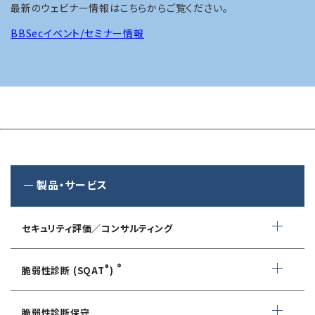
最新のウェビナー情報はこちらからご覧ください。
BBSecイベント/セミナー情報
製品・サービス
セキュリティ評価／コンサルティング
情報セキュリティ・アドバイザリ
®
®
脆弱性診断 (SQAT
)
AIサービス提供者・利用者向け
WEBアプリケーション脆弱性診断
サイバーセキュリティ対策支援
脆弱性診断保守