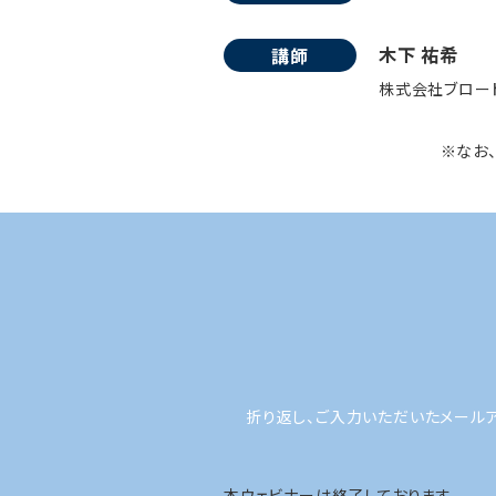
木下 祐希
講師
株式会社ブロード
※なお
折り返し、ご入力いただいたメール
本ウェビナーは終了しております。