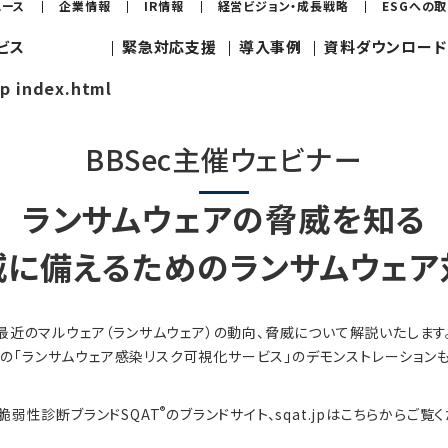
ュース
企業情報
IR情報
経営ビジョン・成長戦略
ESGへの
ビス
緊急対応支援
導入事例
資料ダウンロード
jp index.html
BBSec主催ウェビナー
ランサムウェアの脅威を知る
威に備えるためのランサムウェア
最近のマルウェア（ランサムウェア）の動向、脅威について解説いたします
社の「ランサムウェア感染リスク可視化サービス」のデモンストレーションも
®
脆弱性診断ブランドSQAT
のブランドサイト、sqat.jpはこちらからご覧