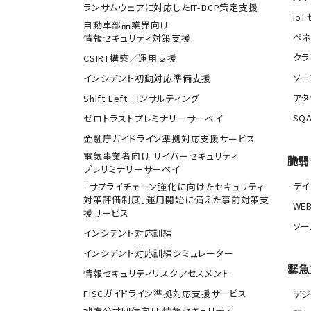
ランサムウェアに対応したIT-BCP策定支援
Io
自動車部品業界向け
ペネ
情報セキュリティ対策支援
クラ
CSIRT構築／運用支援
ソー
インシデント初動対応準備支援
アタ
Shift Left コンサルティング
SQA
ゼロトラストプレミナリーサーベイ
金融庁ガイドライン準拠対応支援サービス
電気事業者向け サイバーセキュリティ
脆弱
プレリミナリーサーベイ
デ
「サプライチェーン強化に向けたセキュリティ
対策評価制度」運用開始に備えた事前対策支
WE
援サービス
ソー
インシデント対応訓練
インシデント対応訓練シミュレーター
緊急
情報セキュリティリスクアセスメント
FISCガイドライン準拠対応支援サービス
デジ
地方公共団体向け 情報セキュリティ