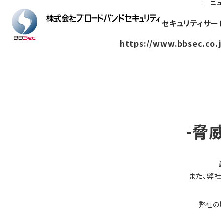
ニ
セキュリティサー
https://www.bbsec.co.
-脅
また、弊
弊社の