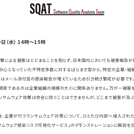
0日（水） 14時～15時
攻撃による被害はとどまることを知らず、日本国内においても被害報告が
中心となっていた不特定多数に対するばらまき型から、特定の企業・組
年はメール添付型の感染報告が増えているため引き続き警戒が必要です
資産であるのは企業組織の規模の大小に関係ありません。万が一被害
ランサムウェア攻撃は完全に防ぐことはできませんが、どこまで被害が及
は、企業が行うランサムウェア対策について、ひとたび内部へ侵入された
ンサムウェア感染リスク可視化サービス」のデモンストレーションに解説を