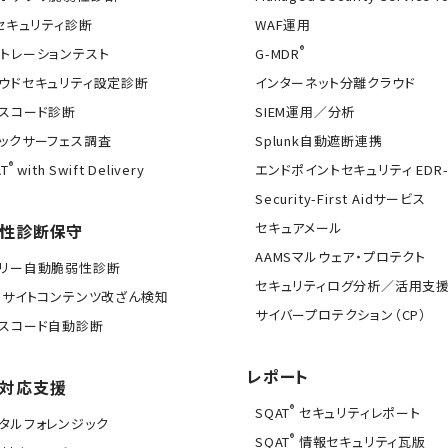
Tセキュリティ診断
WAF運用
®
トレーションテスト
G-MDR
ウドセキュリティ設定診断
インターネット分離クラウド
スコード診断
SIEM運用／分析
ックサーフェス調査
Splunk自動遮断連携
®
T
with Swift Delivery
エンドポイントセキュリティ EDR-
Security-First Aidサービス
セキュアメール
性診断保守
AAMSマルウェア・プロテクト
イリー自動脆弱性診断
セキュリティログ分析／活用支
Bサイトコンテンツ改ざん検知
サイバープロテクション（CP）
スコード自動診断
レポート
対応支援
®
SQAT
セキュリティレポート
タルフォレンジック
®
SQAT
情報セキュリティ瓦版