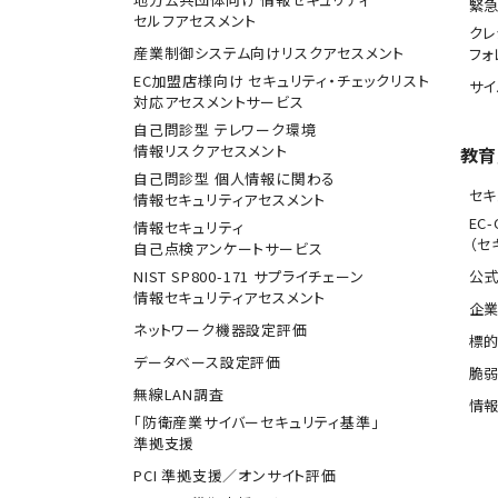
緊
セルフアセスメント
クレ
産業制御システム向けリスクアセスメント
フォ
EC加盟店様向け セキュリティ・チェックリスト
サ
対応アセスメントサービス
自己問診型 テレワーク環境
情報リスクアセスメント
教育
自己問診型 個人情報に関わる
セキ
情報セキュリティアセスメント
EC-
情報セキュリティ
（セ
自己点検アンケートサービス
NIST SP800-171 サプライチェーン
公式
情報セキュリティアセスメント
企業
ネットワーク機器設定評価
標
データベース設定評価
脆
無線LAN調査
情報
「防衛産業サイバーセキュリティ基準」
準拠支援
PCI 準拠支援／オンサイト評価