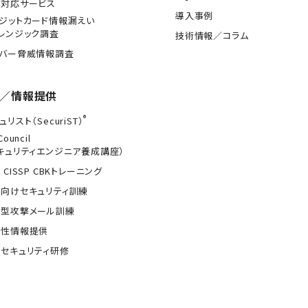
急対応サービス
導入事例
ジットカード情報漏えい
レンジック調査
技術情報／コラム
イバー脅威情報調査
／情報提供
®
ュリスト（SecuriST）
Council
キュリティエンジニア養成講座）
 CISSP CBKトレーニング
向けセキュリティ訓練
的型攻撃メール訓練
弱性情報提供
セキュリティ研修