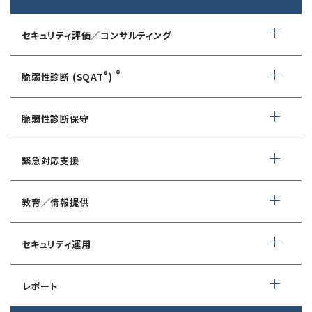
セキュリティ評価／コンサルティング
情報セキュリティ・アドバイザリ
®
®
脆弱性診断 (SQAT
)
AIサービス提供者・利用者向け
WEBアプリケーション脆弱性診断
サイバーセキュリティ対策支援
脆弱性診断保守
ネットワーク脆弱性診断
ランサムウェアに対応したIT-BCP策定支援
デイリー自動脆弱性診断
緊急対応支援
スマホアプリ脆弱性診断
自動車部品業界向け
WEBサイトコンテンツ改ざん検知
情報セキュリティ対策支援
デジタルフォレンジック
教育／情報提供
IoTセキュリティ診断
ソースコード自動診断
CSIRT構築／運用支援
緊急対応サービス
ペネトレーションテスト
®
セキュリスト（SecuriST）
セキュリティ運用
インシデント初動対応準備支援
クレジットカード情報漏えい
クラウドセキュリティ設定診断
EC-Council
フォレンジック調査
マネージドセキュリティサービス (MSS)
Shift Left コンサルティング
（セキュリティエンジニア養成講座）
レポート
ソースコード診断
サイバー脅威情報調査
Managed Security Service for AWS
ゼロトラストプレミナリーサーベイ