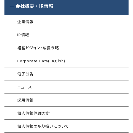
公式 CISSP CBKトレーニング
®
SQAT
セキュリティレポート
会社概要
・
IR情報
アタックサーフェス調査
Managed Security Service for SASE
金融庁ガイドライン準拠対応支援サービス
企業向けセキュリティ訓練
®
SQAT
情報セキュリティ瓦版
®
SQAT
with Swift Delivery
企業情報
WAF運用
電気事業者向け サイバーセキュリティ
標的型攻撃メール訓練
導入事例
プレリミナリーサーベイ
IR情報
®
G-MDR
脆弱性情報提供
技術情報／コラム
「サプライチェーン強化に向けたセキュリティ対策評価制度」
経営ビジョン・成長戦略
運用開始に備えた事前対策支援サービス
インターネット分離クラウド
情報セキュリティ研修
Corporate Data(English)
インシデント対応訓練
SIEM運用／分析
電子公告
インシデント対応訓練シミュレーター
Splunk自動遮断連携
ニュース
情報セキュリティリスクアセスメント
エンドポイントセキュリティ EDR-MSS
採用情報
FISCガイドライン準拠対応支援サービス
Security-First Aidサービス
個人情報保護方針
地方公共団体向け 情報セキュリティ
セキュアメール
セルフアセスメント
個人情報の取り扱いについて
AAMSマルウェア・プロテクト