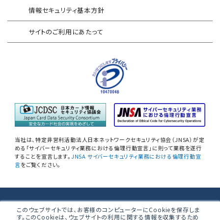
産業制御システム向けリスクアセスメント
情報セキュリティ基本方針
セキュリティログ分析／活用支援
EC加盟店様向け セキュリティ・チェックリスト
サイトのご利用にあたって
対応アセスメントサービス
サイバープロテクション（CP）
自己問診型 テレワーク環境
情報リスクアセスメント
自己問診型 個人情報に関わる
情報セキュリティアセスメント
情報セキュリティ
自己点検アンケートサービス
当社は、特定非営利活動法人日本ネットワークセキュリティ協会（JNSA）が定
NIST SP800-171 サプライチェーン
める「サイバーセキュリティ業務における倫理行動宣言」に則って業務を遂行
することを宣言します。
JNSA サイバーセキュリティ業務における倫理行動宣
情報セキュリティアセスメント
言
をご覧ください。
ネットワーク機器設定評価
データベース設定評価
株式会社ブロードバンドセキュリティ
このウェブサイトでは、お客様のコンピューターにCookieを保存しま
す。このCookieは、ウェブサイトの利用に関する情報を収集するため