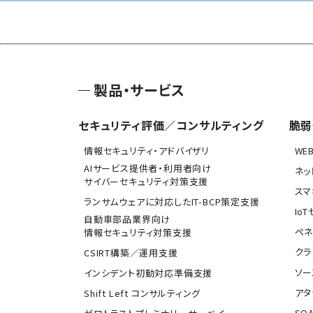
製品・サービス
セキュリティ評価／コンサルティング
脆弱
情報セキュリティ・アドバイザリ
WE
AIサービス提供者・利用者向け
ネッ
サイバーセキュリティ対策支援
スマ
ランサムウェアに対応したIT-BCP策定支援
Io
自動車部品業界向け
ペネ
情報セキュリティ対策支援
クラ
CSIRT構築／運用支援
ソー
インシデント初動対応準備支援
アタ
Shift Left コンサルティング
SQA