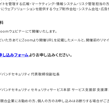
イトを管理する広報・マーケティング・情報システム・リスク管理担当の
にウェブソリューションを提供するウェブ制作会社・システム会社・広告
料
oomウェビナーにて開催いたします。
いた方あてにZoomより開催URLを記載したメールと、開催前のリマイ
申し込みフォーム
よりお申し込みください。
ドバンドセキュリティ 代表取締役副社長
バンドセキュリティ セキュリティサービス本部 サービス支援部 支援課
、競合企業にお勤めの方、個人の方のお申し込みはお断りする場合がござ