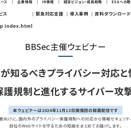
ュース
企業情報
IR情報
経営ビジョン・成長戦略
ESGへの
ビス
緊急対応支援
導入事例
資料ダウンロード
jp index.html
BBSec主催ウェビナー
者が知るべきプライバシー対応と
保護規制と進化するサイバー攻
本ウェビナーは
2024年11月13日
開催回の録画配信です
者向けに、国内外のプライバシー保護規制への対応から情報セキュリテ
自社のWebサイトを守るための知識をまとめてお届けします。