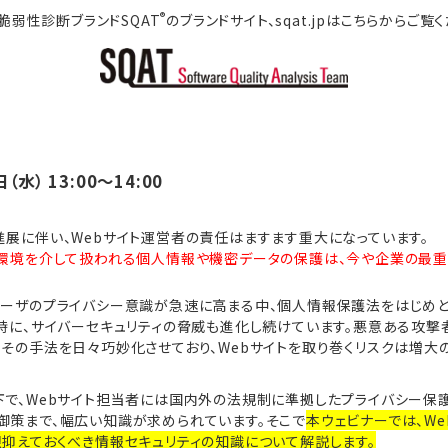
®
脆弱性診断ブランドSQAT
のブランドサイト、sqat.jpはこちらからご覧
（水） 13:00～14:00
進展に伴い、Webサイト運営者の責任はますます重大になっています。
T環境を介して扱われる個人情報や機密データの保護は、今や企業の最重
ユーザのプライバシー意識が急速に高まる中、個人情報保護法をはじめ
同時に、サイバーセキュリティの脅威も進化し続けています。悪意ある攻
その手法を日々巧妙化させており、Webサイトを取り巻くリスクは増大
下で、Webサイト担当者には国内外の法規制に準拠したプライバシー保
御策まで、幅広い知識が求められています。そこで
本ウェビナーでは、W
限抑えておくべき情報セキュリティの知識について解説します。