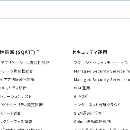
®
®
性診断 (SQAT
)
セキュリティ運用
Bアプリケーション脆弱性診断
マネージドセキュリティサービス (
トワーク脆弱性診断
Managed Security Service f
ホアプリ脆弱性診断
Managed Security Service f
Tセキュリティ診断
WAF運用
®
トレーションテスト
G-MDR
ウドセキュリティ設定診断
インターネット分離クラウド
スコード診断
SIEM運用／分析
ックサーフェス調査
Splunk自動遮断連携
®
T
with Swift Delivery
エンドポイントセキュリティ EDR-