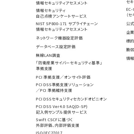
セキ
情報セキュリティアセスメント
EC-
情報セキュリティ
（セ
自己点検アンケートサービス
NIST SP800-171 サプライチェーン
公式
情報セキュリティアセスメント
企業
ネットワーク機器設定評価
標
データベース設定評価
脆
無線LAN調査
情報
「防衛産業サイバーセキュリティ基準」
準拠支援
PCI 準拠支援／オンサイト評価
PCI DSS準拠支援ソリューション
／PCI 準拠維持支援
PCI DSSセキュリティセカンドオピニオン
PCI DSS Ver4.0 SAQ(D-SP)
記入例サンプル提供サービス
Swift CSCFに基づく
外部評価、内部評価支援
ISO/IEC27017