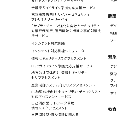
ゼロトラストプレミナリーサーベイ
金融庁ガイドライン準拠対応支援サービス
電気事業者向け サイバーセキュリティ
脆弱
プレリミナリーサーベイ
デ
「サプライチェーン強化に向けたセキュリティ
対策評価制度」運用開始に備えた事前対策支
WE
援サービス
ソー
インシデント対応訓練
インシデント対応訓練シミュレーター
緊急
情報セキュリティリスクアセスメント
FISCガイドライン準拠対応支援サービス
デジ
地方公共団体向け 情報セキュリティ
緊
セルフアセスメント
クレ
産業制御システム向けリスクアセスメント
フォ
EC加盟店様向け セキュリティ・チェックリスト
サ
対応アセスメントサービス
自己問診型 テレワーク環境
情報リスクアセスメント
教育
自己問診型 個人情報に関わる