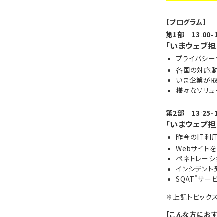
【プログラム】
第1部 13:00-1
「いまウェブ
プライバシ
各国の対応
いま企業が取
様々なソリュ
第2部 13:25-1
「いまウェブ
昨今のIT利
Webサイト
ペネトレーシ
インシデント
®
SQAT
サー
※上記トピック
【こんな方におす