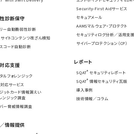
Security-First Aidサービス
セキュアメール
性診断保守
AAMSマルウェア・プロテクト
イリー自動脆弱性診断
セキュリティログ分析／活用支
Bサイトコンテンツ改ざん検知
サイバープロテクション（CP）
スコード自動診断
レポート
対応支援
®
SQAT
セキュリティレポート
タルフォレンジック
®
SQAT
情報セキュリティ瓦版
急対応サービス
導入事例
ジットカード情報漏えい
レンジック調査
技術情報／コラム
イバー脅威情報調査
／情報提供