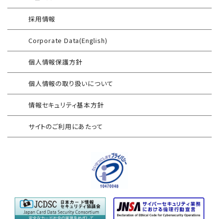
インシデント対応訓練シミュレーター
Splunk自動遮断連携
採用情報
情報セキュリティリスクアセスメント
エンドポイントセキュリティ EDR-MSS
Corporate Data(English)
FISCガイドライン準拠対応支援サービス
Security-First Aidサービス
個人情報保護方針
地方公共団体向け 情報セキュリティ
セキュアメール
セルフアセスメント
個人情報の取り扱いについて
AAMSマルウェア・プロテクト
産業制御システム向けリスクアセスメント
情報セキュリティ基本方針
セキュリティログ分析／活用支援
EC加盟店様向け セキュリティ・チェックリスト
サイトのご利用にあたって
対応アセスメントサービス
サイバープロテクション（CP）
自己問診型 テレワーク環境
情報リスクアセスメント
自己問診型 個人情報に関わる
情報セキュリティアセスメント
情報セキュリティ