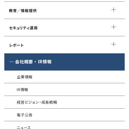
WEBサイトコンテンツ改ざん検知
情報セキュリティ対策支援
デジタルフォレンジック
教育／情報提供
IoTセキュリティ診断
ソースコード自動診断
CSIRT構築／運用支援
緊急対応サービス
ペネトレーションテスト
®
セキュリスト（SecuriST）
セキュリティ運用
インシデント初動対応準備支援
クレジットカード情報漏えい
クラウドセキュリティ設定診断
EC-Council
フォレンジック調査
マネージドセキュリティサービス (MSS)
Shift Left コンサルティング
（セキュリティエンジニア養成講座）
レポート
ソースコード診断
サイバー脅威情報調査
Managed Security Service for AWS
ゼロトラストプレミナリーサーベイ
公式 CISSP CBKトレーニング
®
SQAT
セキュリティレポート
会社概要
・
IR情報
アタックサーフェス調査
Managed Security Service for SASE
金融庁ガイドライン準拠対応支援サービス
企業向けセキュリティ訓練
®
SQAT
情報セキュリティ瓦版
®
SQAT
with Swift Delivery
企業情報
WAF運用
電気事業者向け サイバーセキュリティ
標的型攻撃メール訓練
導入事例
プレリミナリーサーベイ
IR情報
®
G-MDR
脆弱性情報提供
技術情報／コラム
「サプライチェーン強化に向けたセキュリティ対策評価制度」
経営ビジョン・成長戦略
運用開始に備えた事前対策支援サービス
インターネット分離クラウド
情報セキュリティ研修
電子公告
インシデント対応訓練
SIEM運用／分析
ニュース