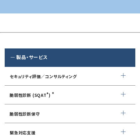
製品・サービス
セキュリティ評価／コンサルティング
情報セキュリティ・アドバイザリ
®
®
脆弱性診断 (SQAT
)
AIサービス提供者・利用者向け
WEBアプリケーション脆弱性診断
サイバーセキュリティ対策支援
脆弱性診断保守
ネットワーク脆弱性診断
ランサムウェアに対応したIT-BCP策定支援
デイリー自動脆弱性診断
緊急対応支援
スマホアプリ脆弱性診断
自動車部品業界向け