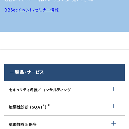
BBSecイベント/セミナー情報
製品・サービス
セキュリティ評価／コンサルティング
情報セキュリティ・アドバイザリ
®
®
脆弱性診断 (SQAT
)
AIサービス提供者・利用者向け
WEBアプリケーション脆弱性診断
サイバーセキュリティ対策支援
脆弱性診断保守