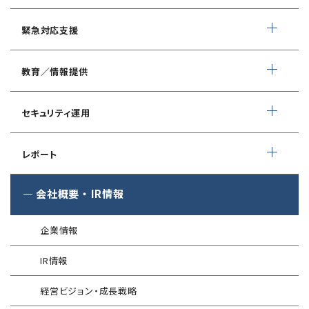
ネットワーク脆弱性診断
ランサムウェアに対応したIT-BCP策定支援
デイリー自動脆弱性診断
緊急対応支援
スマホアプリ脆弱性診断
自動車部品業界向け
WEBサイトコンテンツ改ざん検知
情報セキュリティ対策支援
デジタルフォレンジック
教育／情報提供
IoTセキュリティ診断
ソースコード自動診断
CSIRT構築／運用支援
緊急対応サービス
ペネトレーションテスト
®
セキュリスト（SecuriST）
セキュリティ運用
インシデント初動対応準備支援
クレジットカード情報漏えい
クラウドセキュリティ設定診断
EC-Council
フォレンジック調査
マネージドセキュリティサービス (MSS)
Shift Left コンサルティング
（セキュリティエンジニア養成講座）
レポート
ソースコード診断
サイバー脅威情報調査
Managed Security Service for AWS
ゼロトラストプレミナリーサーベイ
公式 CISSP CBKトレーニング
®
SQAT
セキュリティレポート
会社概要
・
IR情報
アタックサーフェス調査
Managed Security Service for SASE
金融庁ガイドライン準拠対応支援サービス
企業向けセキュリティ訓練
®
SQAT
情報セキュリティ瓦版
®
SQAT
with Swift Delivery
企業情報
WAF運用
電気事業者向け サイバーセキュリティ
標的型攻撃メール訓練
導入事例
プレリミナリーサーベイ
IR情報
®
G-MDR
脆弱性情報提供
技術情報／コラム
「サプライチェーン強化に向けたセキュリティ対策評価制度」
経営ビジョン・成長戦略
運用開始に備えた事前対策支援サービス
インターネット分離クラウド
情報セキュリティ研修