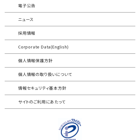
電子公告
インシデント対応訓練
SIEM運用／分析
ニュース
インシデント対応訓練シミュレーター
Splunk自動遮断連携
採用情報
情報セキュリティリスクアセスメント
エンドポイントセキュリティ EDR-MSS
Corporate Data(English)
FISCガイドライン準拠対応支援サービス
Security-First Aidサービス
個人情報保護方針
地方公共団体向け 情報セキュリティ
セキュアメール
セルフアセスメント
個人情報の取り扱いについて
AAMSマルウェア・プロテクト
産業制御システム向けリスクアセスメント
情報セキュリティ基本方針
セキュリティログ分析／活用支援
EC加盟店様向け セキュリティ・チェックリスト
サイトのご利用にあたって
対応アセスメントサービス
サイバープロテクション（CP）
自己問診型 テレワーク環境
情報リスクアセスメント
自己問診型 個人情報に関わる