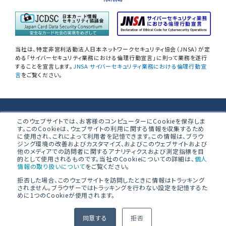
情報セキュリティアセスメント
情報セキュリティ
自己点検アンケートサービス
当社は、特定非営利活動法人日本ネットワークセキュリティ協会（JNSA）が定
NIST SP800-171 サプライチェーン
める「サイバーセキュリティ業務における倫理行動宣言」に則って業務を遂行
することを宣言します。
JNSA サイバーセキュリティ業務における倫理行動宣
情報セキュリティアセスメント
言
をご覧ください。
ネットワーク機器設定評価
データベース設定評価
株式会社ブロードバンドセキュリティ
このウェブサイトでは、お客様のコンピューターにCookieを保存しま
す。このCookieは、ウェブサイトの利用に関する情報を収集するため
無線LAN調査
に使用され、これによって利用者を記憶できます。この情報は、ブラウ
〒160-0023 東京都新宿区西新宿8-5-1 野村不動産西新宿共同ビ
ジング環境の改善およびカスタマイズ、およびこのウェブサイトおよび
ル 4F
他のメディアでの訪問者に関するアナリティクスおよび測定指標を目
「防衛産業サイバーセキュリティ基準」
的として使用されるものです。当社のCookieについての詳細は、
個人
準拠支援
情報の取り扱いについて
をご覧ください。
拒否した場合、このウェブサイトを訪問したときに情報はトラッキング
PCI 準拠支援／オンサイト評価
されません。ブラウザーではトラッキングを行わない設定を記憶するた
めに1つのCookieが使用されます。
© BroadBand Security, Inc.
PCI DSS準拠支援ソリューション
同意する
拒否
／PCI 準拠維持支援
Cookieの設定