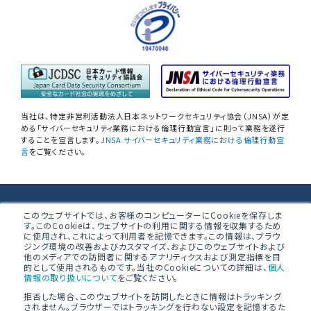
情報リスクアセスメント
自己問診型 個人情報に関わる
情報セキュリティアセスメント
情報セキュリティ
自己点検アンケートサービス
当社は、特定非営利活動法人日本ネットワークセキュリティ協会（JNSA）が定
NIST SP800-171 サプライチェーン
める「サイバーセキュリティ業務における倫理行動宣言」に則って業務を遂行
することを宣言します。
JNSA サイバーセキュリティ業務における倫理行動宣
情報セキュリティアセスメント
言
をご覧ください。
ネットワーク機器設定評価
データベース設定評価
株式会社ブロードバンドセキュリティ
このウェブサイトでは、お客様のコンピューターにCookieを保存しま
す。このCookieは、ウェブサイトの利用に関する情報を収集するため
無線LAN調査
に使用され、これによって利用者を記憶できます。この情報は、ブラウ
〒160-0023 東京都新宿区西新宿8-5-1 野村不動産西新宿共同ビ
ジング環境の改善およびカスタマイズ、およびこのウェブサイトおよび
ル 4F
他のメディアでの訪問者に関するアナリティクスおよび測定指標を目
「防衛産業サイバーセキュリティ基準」
的として使用されるものです。当社のCookieについての詳細は、
個人
準拠支援
情報の取り扱いについて
をご覧ください。
拒否した場合、このウェブサイトを訪問したときに情報はトラッキング
PCI 準拠支援／オンサイト評価
されません。ブラウザーではトラッキングを行わない設定を記憶するた