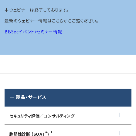
本ウェビナーは終了しております。
最新のウェビナー情報はこちらからご覧ください。
BBSecイベント/セミナー情報
製品・サービス
セキュリティ評価／コンサルティング
情報セキュリティ・アドバイザリ
®
®
脆弱性診断 (SQAT
)