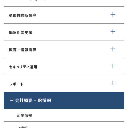
AIサービス提供者・利用者向け
WEBアプリケーション脆弱性診断
サイバーセキュリティ対策支援
脆弱性診断保守
ネットワーク脆弱性診断
ランサムウェアに対応したIT-BCP策定支援
デイリー自動脆弱性診断
緊急対応支援
スマホアプリ脆弱性診断
自動車部品業界向け
WEBサイトコンテンツ改ざん検知
情報セキュリティ対策支援
デジタルフォレンジック
教育／情報提供
IoTセキュリティ診断
ソースコード自動診断
CSIRT構築／運用支援
緊急対応サービス
ペネトレーションテスト
®
セキュリスト（SecuriST）
セキュリティ運用
インシデント初動対応準備支援
クレジットカード情報漏えい
クラウドセキュリティ設定診断
EC-Council
フォレンジック調査
マネージドセキュリティサービス (MSS)
Shift Left コンサルティング
（セキュリティエンジニア養成講座）
レポート
ソースコード診断
サイバー脅威情報調査
Managed Security Service for AWS
ゼロトラストプレミナリーサーベイ
公式 CISSP CBKトレーニング
®
SQAT
セキュリティレポート
会社概要
・
IR情報
アタックサーフェス調査
Managed Security Service for SASE
金融庁ガイドライン準拠対応支援サービス
企業向けセキュリティ訓練
®
SQAT
情報セキュリティ瓦版
®
SQAT
with Swift Delivery
企業情報
WAF運用
電気事業者向け サイバーセキュリティ
標的型攻撃メール訓練
導入事例
プレリミナリーサーベイ
IR情報