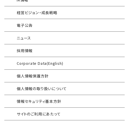
®
G-MDR
脆弱性情報提供
技術情報／コラム
「サプライチェーン強化に向けたセキュリティ対策評価制度」
経営ビジョン・成長戦略
運用開始に備えた事前対策支援サービス
インターネット分離クラウド
情報セキュリティ研修
電子公告
インシデント対応訓練
SIEM運用／分析
ニュース
インシデント対応訓練シミュレーター
Splunk自動遮断連携
採用情報
情報セキュリティリスクアセスメント
エンドポイントセキュリティ EDR-MSS
Corporate Data(English)
FISCガイドライン準拠対応支援サービス
Security-First Aidサービス
個人情報保護方針
地方公共団体向け 情報セキュリティ
セキュアメール
セルフアセスメント
個人情報の取り扱いについて
AAMSマルウェア・プロテクト
産業制御システム向けリスクアセスメント
情報セキュリティ基本方針
セキュリティログ分析／活用支援
EC加盟店様向け セキュリティ・チェックリスト
サイトのご利用にあたって
対応アセスメントサービス
サイバープロテクション（CP）
自己問診型 テレワーク環境