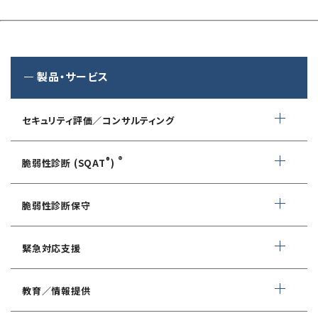
製品・サービス
セキュリティ評価／コンサルティング
情報セキュリティ・アドバイザリ
®
®
脆弱性診断 (SQAT
)
AIサービス提供者・利用者向け
WEBアプリケーション脆弱性診断
サイバーセキュリティ対策支援
脆弱性診断保守
ネットワーク脆弱性診断
ランサムウェアに対応したIT-BCP策定支援
デイリー自動脆弱性診断
緊急対応支援
スマホアプリ脆弱性診断
自動車部品業界向け
WEBサイトコンテンツ改ざん検知
情報セキュリティ対策支援
デジタルフォレンジック
教育／情報提供
IoTセキュリティ診断
ソースコード自動診断
CSIRT構築／運用支援
緊急対応サービス