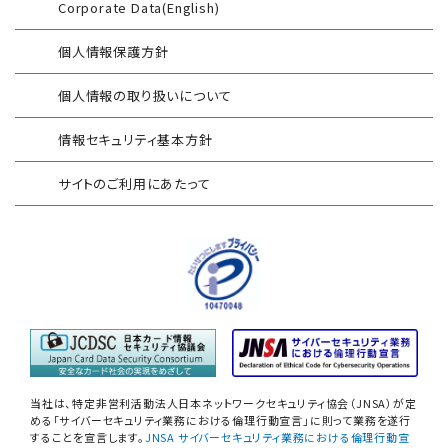
Corporate Data(English)
FISCガイドライン準拠対応支援サービス
Security-First Aidサービス
個人情報保護方針
地方公共団体向け 情報セキュリティ
セキュアメール
セルフアセスメント
個人情報の取り扱いについて
AAMSマルウェア・プロテクト
産業制御システム向けリスクアセスメント
情報セキュリティ基本方針
セキュリティログ分析／活用支援
EC加盟店様向け セキュリティ・チェックリスト
サイトのご利用にあたって
対応アセスメントサービス
サイバープロテクション（CP）
自己問診型 テレワーク環境
情報リスクアセスメント
自己問診型 個人情報に関わる
情報セキュリティアセスメント
情報セキュリティ
自己点検アンケートサービス
当社は、特定非営利活動法人日本ネットワークセキュリティ協会（JNSA）が定
NIST SP800-171 サプライチェーン
める「サイバーセキュリティ業務における倫理行動宣言」に則って業務を遂行
することを宣言します。
JNSA サイバーセキュリティ業務における倫理行動宣
情報セキュリティアセスメント