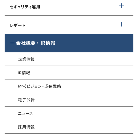
ペネトレーションテスト
®
セキュリスト（SecuriST）
セキュリティ運用
インシデント初動対応準備支援
クレジットカード情報漏えい
クラウドセキュリティ設定診断
EC-Council
フォレンジック調査
マネージドセキュリティサービス (MSS)
Shift Left コンサルティング
（セキュリティエンジニア養成講座）
レポート
ソースコード診断
サイバー脅威情報調査
Managed Security Service for AWS
ゼロトラストプレミナリーサーベイ
公式 CISSP CBKトレーニング
®
SQAT
セキュリティレポート
会社概要
・
IR情報
アタックサーフェス調査
Managed Security Service for SASE
金融庁ガイドライン準拠対応支援サービス
企業向けセキュリティ訓練
®
SQAT
情報セキュリティ瓦版
®
SQAT
with Swift Delivery
企業情報
WAF運用
電気事業者向け サイバーセキュリティ
標的型攻撃メール訓練
導入事例
プレリミナリーサーベイ
IR情報
®
G-MDR
脆弱性情報提供
技術情報／コラム
「サプライチェーン強化に向けたセキュリティ対策評価制度」
経営ビジョン・成長戦略
運用開始に備えた事前対策支援サービス
インターネット分離クラウド
情報セキュリティ研修
電子公告
インシデント対応訓練
SIEM運用／分析
ニュース
インシデント対応訓練シミュレーター
Splunk自動遮断連携
採用情報
情報セキュリティリスクアセスメント
エンドポイントセキュリティ EDR-MSS