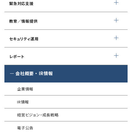
デイリー自動脆弱性診断
緊急対応支援
スマホアプリ脆弱性診断
自動車部品業界向け
WEBサイトコンテンツ改ざん検知
情報セキュリティ対策支援
デジタルフォレンジック
教育／情報提供
IoTセキュリティ診断
ソースコード自動診断
CSIRT構築／運用支援
緊急対応サービス
ペネトレーションテスト
®
セキュリスト（SecuriST）
セキュリティ運用
インシデント初動対応準備支援
クレジットカード情報漏えい
クラウドセキュリティ設定診断
EC-Council
フォレンジック調査
マネージドセキュリティサービス (MSS)
Shift Left コンサルティング
（セキュリティエンジニア養成講座）
レポート
ソースコード診断
サイバー脅威情報調査
Managed Security Service for AWS
ゼロトラストプレミナリーサーベイ
公式 CISSP CBKトレーニング
®
SQAT
セキュリティレポート
会社概要
・
IR情報
アタックサーフェス調査
Managed Security Service for SASE
金融庁ガイドライン準拠対応支援サービス
企業向けセキュリティ訓練
®
SQAT
情報セキュリティ瓦版
®
SQAT
with Swift Delivery
企業情報
WAF運用
電気事業者向け サイバーセキュリティ
標的型攻撃メール訓練
導入事例
プレリミナリーサーベイ
IR情報
®
G-MDR
脆弱性情報提供
技術情報／コラム
「サプライチェーン強化に向けたセキュリティ対策評価制度」
経営ビジョン・成長戦略
運用開始に備えた事前対策支援サービス
インターネット分離クラウド
情報セキュリティ研修
電子公告
インシデント対応訓練
SIEM運用／分析