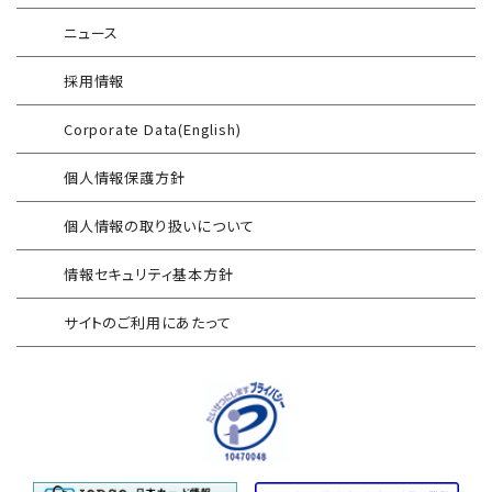
ニュース
インシデント対応訓練シミュレーター
Splunk自動遮断連携
採用情報
情報セキュリティリスクアセスメント
エンドポイントセキュリティ EDR-MSS
Corporate Data(English)
FISCガイドライン準拠対応支援サービス
Security-First Aidサービス
個人情報保護方針
地方公共団体向け 情報セキュリティ
セキュアメール
セルフアセスメント
個人情報の取り扱いについて
AAMSマルウェア・プロテクト
産業制御システム向けリスクアセスメント
情報セキュリティ基本方針
セキュリティログ分析／活用支援
EC加盟店様向け セキュリティ・チェックリスト
サイトのご利用にあたって
対応アセスメントサービス
サイバープロテクション（CP）
自己問診型 テレワーク環境
情報リスクアセスメント
自己問診型 個人情報に関わる
情報セキュリティアセスメント