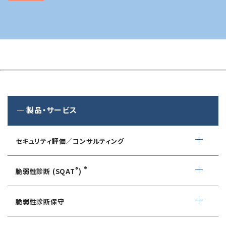
製品・サービス
セキュリティ評価／コンサルティング
情報セキュリティ・アドバイザリ
®
®
脆弱性診断 (SQAT
)
AIサービス提供者・利用者向け
WEBアプリケーション脆弱性診断
サイバーセキュリティ対策支援
脆弱性診断保守
ネットワーク脆弱性診断
ランサムウェアに対応したIT-BCP策定支援