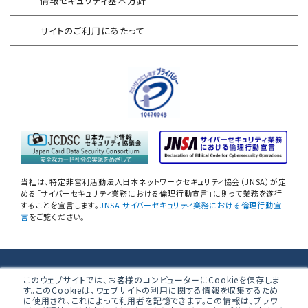
情報セキュリティ基本方針
セキュリティログ分析／活用支援
EC加盟店様向け セキュリティ・チェックリスト
サイトのご利用にあたって
対応アセスメントサービス
サイバープロテクション（CP）
自己問診型 テレワーク環境
情報リスクアセスメント
自己問診型 個人情報に関わる
情報セキュリティアセスメント
情報セキュリティ
自己点検アンケートサービス
当社は、特定非営利活動法人日本ネットワークセキュリティ協会（JNSA）が定
NIST SP800-171 サプライチェーン
める「サイバーセキュリティ業務における倫理行動宣言」に則って業務を遂行
することを宣言します。
JNSA サイバーセキュリティ業務における倫理行動宣
情報セキュリティアセスメント
言
をご覧ください。
ネットワーク機器設定評価
データベース設定評価
株式会社ブロードバンドセキュリティ
このウェブサイトでは、お客様のコンピューターにCookieを保存しま
す。このCookieは、ウェブサイトの利用に関する情報を収集するため
無線LAN調査
に使用され、これによって利用者を記憶できます。この情報は、ブラウ
〒160-0023 東京都新宿区西新宿8-5-1 野村不動産西新宿共同ビ