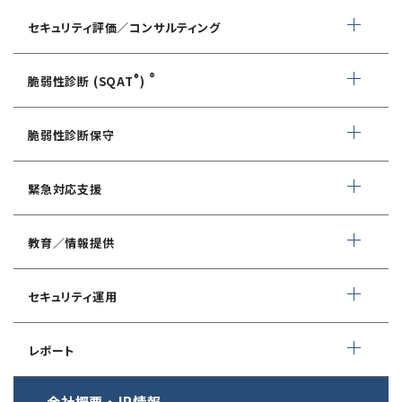
セキュリティ評価／コンサルティング
情報セキュリティ・アドバイザリ
®
®
脆弱性診断 (SQAT
)
AIサービス提供者・利用者向け
WEBアプリケーション脆弱性診断
サイバーセキュリティ対策支援
脆弱性診断保守
ネットワーク脆弱性診断
ランサムウェアに対応したIT-BCP策定支援
デイリー自動脆弱性診断
緊急対応支援
スマホアプリ脆弱性診断
自動車部品業界向け
WEBサイトコンテンツ改ざん検知
情報セキュリティ対策支援
デジタルフォレンジック
教育／情報提供
IoTセキュリティ診断
ソースコード自動診断
CSIRT構築／運用支援
緊急対応サービス
ペネトレーションテスト
®
セキュリスト（SecuriST）
セキュリティ運用
インシデント初動対応準備支援
クレジットカード情報漏えい
クラウドセキュリティ設定診断
EC-Council
フォレンジック調査
マネージドセキュリティサービス (MSS)
Shift Left コンサルティング
（セキュリティエンジニア養成講座）
レポート
ソースコード診断
サイバー脅威情報調査
Managed Security Service for AWS
ゼロトラストプレミナリーサーベイ
公式 CISSP CBKトレーニング
®
SQAT
セキュリティレポート
会社概要
・
IR情報