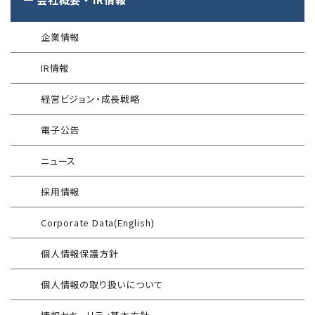
アタックサーフェス調査
Managed Security Service for SASE
金融庁ガイドライン準拠対応支援サービス
企業向けセキュリティ訓練
®
SQAT
情報セキュリティ瓦版
®
SQAT
with Swift Delivery
企業情報
WAF運用
電気事業者向け サイバーセキュリティ
標的型攻撃メール訓練
導入事例
プレリミナリーサーベイ
IR情報
®
G-MDR
脆弱性情報提供
技術情報／コラム
「サプライチェーン強化に向けたセキュリティ対策評価制度」
経営ビジョン・成長戦略
運用開始に備えた事前対策支援サービス
インターネット分離クラウド
情報セキュリティ研修
電子公告
インシデント対応訓練
SIEM運用／分析
ニュース
インシデント対応訓練シミュレーター
Splunk自動遮断連携
採用情報
情報セキュリティリスクアセスメント
エンドポイントセキュリティ EDR-MSS
Corporate Data(English)
FISCガイドライン準拠対応支援サービス
Security-First Aidサービス
個人情報保護方針
地方公共団体向け 情報セキュリティ
セキュアメール
セルフアセスメント
個人情報の取り扱いについて
AAMSマルウェア・プロテクト
産業制御システム向けリスクアセスメント