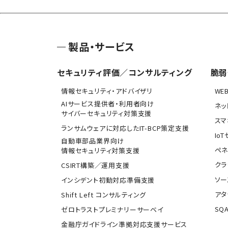
製品・サービス
セキュリティ評価／コンサルティング
脆弱
情報セキュリティ・アドバイザリ
WE
AIサービス提供者・利用者向け
ネッ
サイバーセキュリティ対策支援
スマ
ランサムウェアに対応したIT-BCP策定支援
Io
自動車部品業界向け
ペネ
情報セキュリティ対策支援
クラ
CSIRT構築／運用支援
ソー
インシデント初動対応準備支援
アタ
Shift Left コンサルティング
SQA
ゼロトラストプレミナリーサーベイ
金融庁ガイドライン準拠対応支援サービス