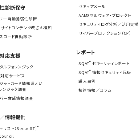
セキュアメール
性診断保守
AAMSマルウェア・プロテクト
イリー自動脆弱性診断
セキュリティログ分析／活用支
Bサイトコンテンツ改ざん検知
サイバープロテクション（CP）
スコード自動診断
レポート
対応支援
®
SQAT
セキュリティレポート
タルフォレンジック
®
SQAT
情報セキュリティ瓦版
急対応サービス
導入事例
ジットカード情報漏えい
レンジック調査
技術情報／コラム
イバー脅威情報調査
／情報提供
®
ュリスト（SecuriST）
Council