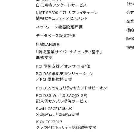
（セ
自己点検アンケートサービス
NIST SP800-171 サプライチェーン
公式
情報セキュリティアセスメント
企業
ネットワーク機器設定評価
標
データベース設定評価
脆
無線LAN調査
情報
「防衛産業サイバーセキュリティ基準」
準拠支援
PCI 準拠支援／オンサイト評価
PCI DSS準拠支援ソリューション
／PCI 準拠維持支援
PCI DSSセキュリティセカンドオピニオン
PCI DSS Ver4.0 SAQ(D-SP)
記入例サンプル提供サービス
Swift CSCFに基づく
外部評価、内部評価支援
ISO/IEC27017
クラウドセキュリティ認証取得支援