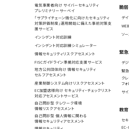
電気事業者向け サイバーセキュリティ
脆弱
プレリミナリーサーベイ
デ
「サプライチェーン強化に向けたセキュリティ
対策評価制度」運用開始に備えた事前対策支
WE
援サービス
ソー
インシデント対応訓練
インシデント対応訓練シミュレーター
緊急
情報セキュリティリスクアセスメント
FISCガイドライン準拠対応支援サービス
デジ
地方公共団体向け 情報セキュリティ
緊
セルフアセスメント
クレ
産業制御システム向けリスクアセスメント
フォ
EC加盟店様向け セキュリティ・チェックリスト
サ
対応アセスメントサービス
自己問診型 テレワーク環境
情報リスクアセスメント
教育
自己問診型 個人情報に関わる
セキ
情報セキュリティアセスメント
EC-
情報セキュリティ