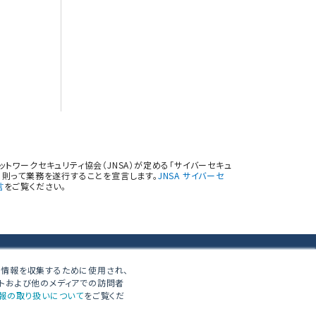
トワークセキュリティ協会（JNSA）が定める「サイバーセキュ
則って業務を遂行することを宣言します。
JNSA サイバーセ
言
をご覧ください。
する情報を収集するために使用され、
イトおよび他のメディアでの訪問者
報の取り扱いについて
をご覧くだ