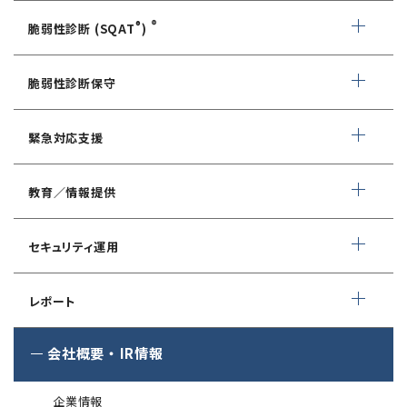
情報セキュリティ・アドバイザリ
®
®
脆弱性診断 (SQAT
)
AIサービス提供者・利用者向け
WEBアプリケーション脆弱性診断
サイバーセキュリティ対策支援
脆弱性診断保守
ネットワーク脆弱性診断
ランサムウェアに対応したIT-BCP策定支援
デイリー自動脆弱性診断
緊急対応支援
スマホアプリ脆弱性診断
自動車部品業界向け
WEBサイトコンテンツ改ざん検知
情報セキュリティ対策支援
デジタルフォレンジック
教育／情報提供
IoTセキュリティ診断
ソースコード自動診断
CSIRT構築／運用支援
緊急対応サービス
ペネトレーションテスト
®
セキュリスト（SecuriST）
セキュリティ運用
インシデント初動対応準備支援
クレジットカード情報漏えい
クラウドセキュリティ設定診断
EC-Council
フォレンジック調査
マネージドセキュリティサービス (MSS)
Shift Left コンサルティング
（セキュリティエンジニア養成講座）
レポート
ソースコード診断
サイバー脅威情報調査
Managed Security Service for AWS
ゼロトラストプレミナリーサーベイ
公式 CISSP CBKトレーニング
®
SQAT
セキュリティレポート
会社概要
・
IR情報
アタックサーフェス調査
Managed Security Service for SASE
金融庁ガイドライン準拠対応支援サービス
企業向けセキュリティ訓練
®
SQAT
情報セキュリティ瓦版
®
SQAT
with Swift Delivery
企業情報