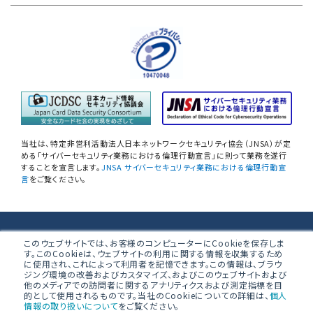
自己問診型 テレワーク環境
情報リスクアセスメント
自己問診型 個人情報に関わる
情報セキュリティアセスメント
情報セキュリティ
自己点検アンケートサービス
当社は、特定非営利活動法人日本ネットワークセキュリティ協会（JNSA）が定
NIST SP800-171 サプライチェーン
める「サイバーセキュリティ業務における倫理行動宣言」に則って業務を遂行
することを宣言します。
JNSA サイバーセキュリティ業務における倫理行動宣
情報セキュリティアセスメント
言
をご覧ください。
ネットワーク機器設定評価
データベース設定評価
株式会社ブロードバンドセキュリティ
このウェブサイトでは、お客様のコンピューターにCookieを保存しま
す。このCookieは、ウェブサイトの利用に関する情報を収集するため
無線LAN調査
に使用され、これによって利用者を記憶できます。この情報は、ブラウ
〒160-0023 東京都新宿区西新宿8-5-1 野村不動産西新宿共同ビ
ジング環境の改善およびカスタマイズ、およびこのウェブサイトおよび
ル 4F
他のメディアでの訪問者に関するアナリティクスおよび測定指標を目
「防衛産業サイバーセキュリティ基準」
的として使用されるものです。当社のCookieについての詳細は、
個人
準拠支援
情報の取り扱いについて
をご覧ください。