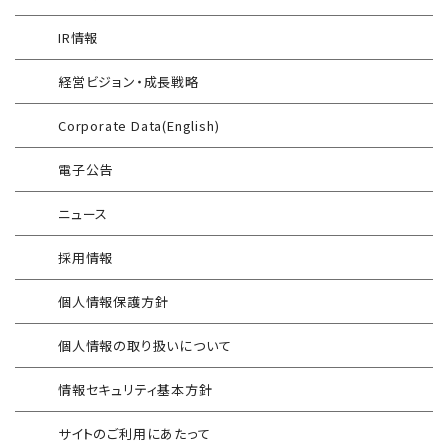
WAF運用
電気事業者向け サイバーセキュリティ
標的型攻撃メール訓練
導入事例
プレリミナリーサーベイ
IR情報
®
G-MDR
脆弱性情報提供
技術情報／コラム
「サプライチェーン強化に向けたセキュリティ対策評価制度」
経営ビジョン・成長戦略
運用開始に備えた事前対策支援サービス
インターネット分離クラウド
情報セキュリティ研修
Corporate Data(English)
インシデント対応訓練
SIEM運用／分析
電子公告
インシデント対応訓練シミュレーター
Splunk自動遮断連携
ニュース
情報セキュリティリスクアセスメント
エンドポイントセキュリティ EDR-MSS
採用情報
FISCガイドライン準拠対応支援サービス
Security-First Aidサービス
個人情報保護方針
地方公共団体向け 情報セキュリティ
セキュアメール
セルフアセスメント
個人情報の取り扱いについて
AAMSマルウェア・プロテクト
産業制御システム向けリスクアセスメント
情報セキュリティ基本方針
セキュリティログ分析／活用支援
EC加盟店様向け セキュリティ・チェックリスト
サイトのご利用にあたって
対応アセスメントサービス
サイバープロテクション（CP）