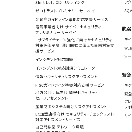
アタ
Shift Left コンサルティング
SQA
ゼロトラストプレミナリーサーベイ
金融庁ガイドライン準拠対応支援サービス
電気事業者向け サイバーセキュリティ
脆弱
プレリミナリーサーベイ
デ
「サプライチェーン強化に向けたセキュリティ
対策評価制度」運用開始に備えた事前対策支
WE
援サービス
ソー
インシデント対応訓練
インシデント対応訓練シミュレーター
緊急
情報セキュリティリスクアセスメント
FISCガイドライン準拠対応支援サービス
デジ
地方公共団体向け 情報セキュリティ
緊
セルフアセスメント
クレ
産業制御システム向けリスクアセスメント
フォ
EC加盟店様向け セキュリティ・チェックリスト
サ
対応アセスメントサービス
自己問診型 テレワーク環境