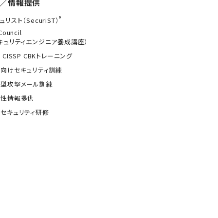
／情報提供
®
ュリスト（SecuriST）
Council
キュリティエンジニア養成講座）
 CISSP CBKトレーニング
向けセキュリティ訓練
的型攻撃メール訓練
弱性情報提供
セキュリティ研修