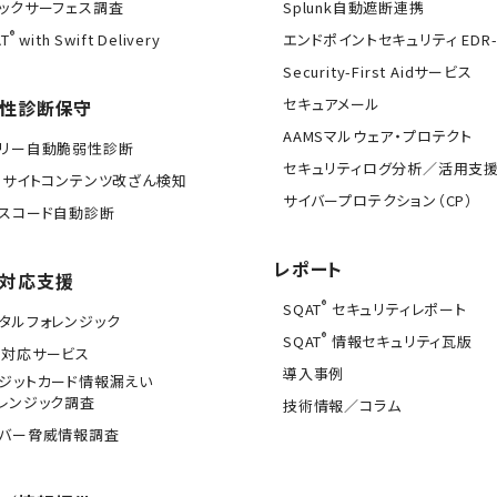
ックサーフェス調査
Splunk自動遮断連携
®
T
with Swift Delivery
エンドポイントセキュリティ EDR-
Security-First Aidサービス
セキュアメール
性診断保守
AAMSマルウェア・プロテクト
イリー自動脆弱性診断
セキュリティログ分析／活用支
Bサイトコンテンツ改ざん検知
サイバープロテクション（CP）
スコード自動診断
レポート
対応支援
®
SQAT
セキュリティレポート
タルフォレンジック
®
SQAT
情報セキュリティ瓦版
急対応サービス
導入事例
ジットカード情報漏えい
レンジック調査
技術情報／コラム
イバー脅威情報調査