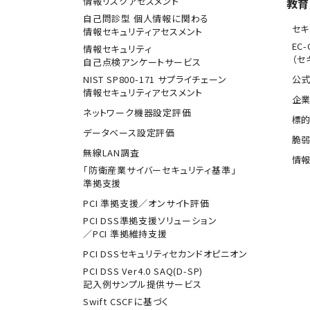
情報リスクアセスメント
教育
自己問診型 個人情報に関わる
セキ
情報セキュリティアセスメント
EC-
情報セキュリティ
（セ
自己点検アンケートサービス
NIST SP800-171 サプライチェーン
公式
情報セキュリティアセスメント
企業
ネットワーク機器設定評価
標
データベース設定評価
脆
無線LAN調査
情報
「防衛産業サイバーセキュリティ基準」
準拠支援
PCI 準拠支援／オンサイト評価
PCI DSS準拠支援ソリューション
／PCI 準拠維持支援
PCI DSSセキュリティセカンドオピニオン
PCI DSS Ver4.0 SAQ(D-SP)
記入例サンプル提供サービス
Swift CSCFに基づく