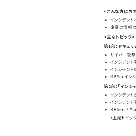
<こんな方におす
インシデント
企業の情報セ
<主なトピック>
第1部：セキュ
サイバー攻撃
インシデント
インシデント
BBSecイ
第2部：「インシ
インシデント
インシデント
BBSecセ
（上記トピッ