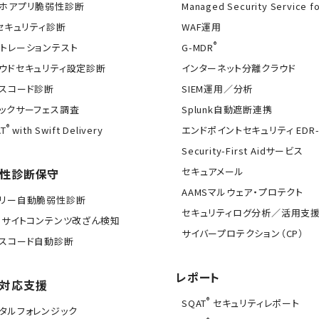
ホアプリ脆弱性診断
Managed Security Service f
Tセキュリティ診断
WAF運用
®
トレーションテスト
G-MDR
ウドセキュリティ設定診断
インターネット分離クラウド
スコード診断
SIEM運用／分析
ックサーフェス調査
Splunk自動遮断連携
®
T
with Swift Delivery
エンドポイントセキュリティ EDR-
Security-First Aidサービス
セキュアメール
性診断保守
AAMSマルウェア・プロテクト
イリー自動脆弱性診断
セキュリティログ分析／活用支
Bサイトコンテンツ改ざん検知
サイバープロテクション（CP）
スコード自動診断
レポート
対応支援
®
SQAT
セキュリティレポート
タルフォレンジック