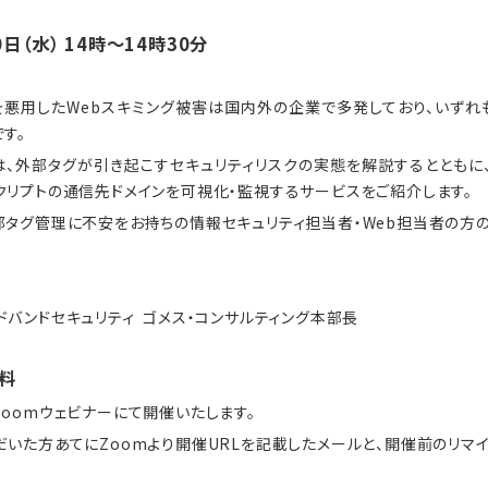
0日（水） 14時～14時30分
を悪用したWebスキミング被害は国内外の企業で多発しており、いずれ
す。
は、外部タグが引き起こすセキュリティリスクの実態を解説するとともに、
クリプトの通信先ドメインを可視化・監視するサービスをご紹介します。
部タグ管理に不安をお持ちの情報セキュリティ担当者・Web担当者の方の
バンドセキュリティ ゴメス・コンサルティング本部長
料
oomウェビナーにて開催いたします。
いた方あてにZoomより開催URLを記載したメールと、開催前のリマイ