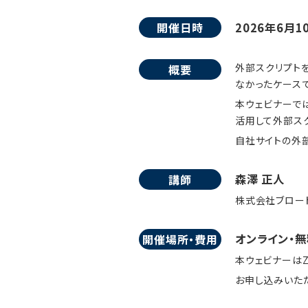
開催日時
2026年6月1
外部スクリプト
概要
なかったケースで
本ウェビナーで
活用して外部ス
自社サイトの外
森澤 正人
講師
株式会社ブロード
オンライン・無
開催場所・費用
本ウェビナーはZ
お申し込みいただ