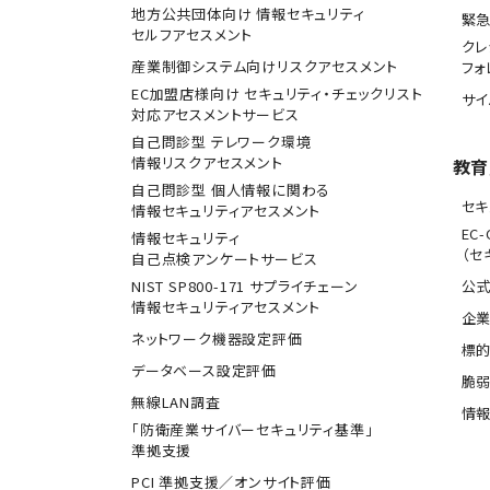
地方公共団体向け 情報セキュリティ
緊
セルフアセスメント
クレ
産業制御システム向けリスクアセスメント
フォ
EC加盟店様向け セキュリティ・チェックリスト
サ
対応アセスメントサービス
自己問診型 テレワーク環境
情報リスクアセスメント
教育
自己問診型 個人情報に関わる
セキ
情報セキュリティアセスメント
EC-
情報セキュリティ
（セ
自己点検アンケートサービス
NIST SP800-171 サプライチェーン
公式
情報セキュリティアセスメント
企業
ネットワーク機器設定評価
標
データベース設定評価
脆
無線LAN調査
情報
「防衛産業サイバーセキュリティ基準」
準拠支援
PCI 準拠支援／オンサイト評価