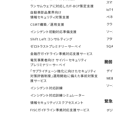
スマ
ランサムウェアに対応したIT-BCP策定支援
Io
自動車部品業界向け
ペネ
情報セキュリティ対策支援
クラ
CSIRT構築／運用支援
ソー
インシデント初動対応準備支援
アタ
Shift Left コンサルティング
SQA
ゼロトラストプレミナリーサーベイ
金融庁ガイドライン準拠対応支援サービス
電気事業者向け サイバーセキュリティ
脆弱
プレリミナリーサーベイ
デ
「サプライチェーン強化に向けたセキュリティ
対策評価制度」運用開始に備えた事前対策支
WE
援サービス
ソー
インシデント対応訓練
インシデント対応訓練シミュレーター
緊急
情報セキュリティリスクアセスメント
FISCガイドライン準拠対応支援サービス
デジ