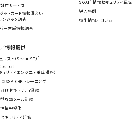
®
SQAT
情報セキュリティ瓦版
急対応サービス
導入事例
ジットカード情報漏えい
レンジック調査
技術情報／コラム
イバー脅威情報調査
／情報提供
®
ュリスト（SecuriST）
Council
キュリティエンジニア養成講座）
 CISSP CBKトレーニング
向けセキュリティ訓練
的型攻撃メール訓練
弱性情報提供
セキュリティ研修