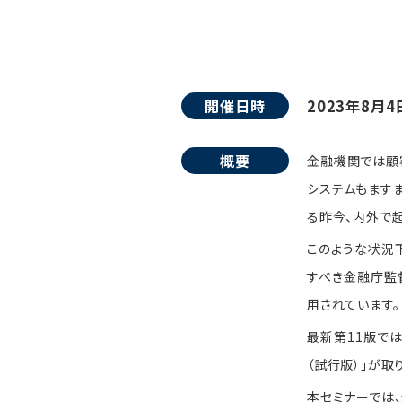
開催日時
2023年8月4
概要
金融機関では顧
システムもます
る昨今、内外で
このような状況下
すべき金融庁監
用されています。
最新第11版で
（試行版）」が取
本セミナーでは