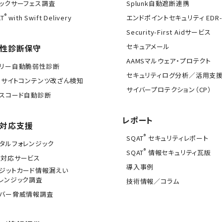
ックサーフェス調査
Splunk自動遮断連携
®
T
with Swift Delivery
エンドポイントセキュリティ EDR-
Security-First Aidサービス
セキュアメール
性診断保守
AAMSマルウェア・プロテクト
イリー自動脆弱性診断
セキュリティログ分析／活用支
Bサイトコンテンツ改ざん検知
サイバープロテクション（CP）
スコード自動診断
レポート
対応支援
®
SQAT
セキュリティレポート
タルフォレンジック
®
SQAT
情報セキュリティ瓦版
急対応サービス
導入事例
ジットカード情報漏えい
レンジック調査
技術情報／コラム
イバー脅威情報調査