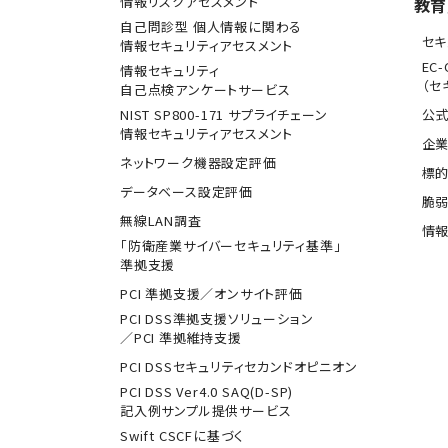
情報リスクアセスメント
教育
自己問診型 個人情報に関わる
セキ
情報セキュリティアセスメント
EC-
情報セキュリティ
（セ
自己点検アンケートサービス
NIST SP800-171 サプライチェーン
公式
情報セキュリティアセスメント
企業
ネットワーク機器設定評価
標
データベース設定評価
脆
無線LAN調査
情報
「防衛産業サイバーセキュリティ基準」
準拠支援
PCI 準拠支援／オンサイト評価
PCI DSS準拠支援ソリューション
／PCI 準拠維持支援
PCI DSSセキュリティセカンドオピニオン
PCI DSS Ver4.0 SAQ(D-SP)
記入例サンプル提供サービス
Swift CSCFに基づく