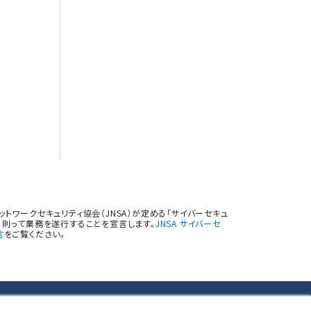
トワークセキュリティ協会（JNSA）が定める「サイバーセキュ
則って業務を遂行することを宣言します。
JNSA サイバーセ
言
をご覧ください。