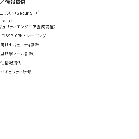
／情報提供
®
ュリスト（SecuriST）
Council
キュリティエンジニア養成講座）
 CISSP CBKトレーニング
向けセキュリティ訓練
的型攻撃メール訓練
弱性情報提供
セキュリティ研修