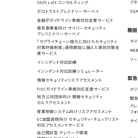
アタ
Shift Left コンサルティング
SQA
ゼロトラストプレミナリーサーベイ
金融庁ガイドライン準拠対応支援サービス
電気事業者向け サイバーセキュリティ
脆弱
プレリミナリーサーベイ
デ
「サプライチェーン強化に向けたセキュリティ
対策評価制度」運用開始に備えた事前対策支
WE
援サービス
ソー
インシデント対応訓練
インシデント対応訓練シミュレーター
緊急
情報セキュリティリスクアセスメント
FISCガイドライン準拠対応支援サービス
デジ
地方公共団体向け 情報セキュリティ
緊
セルフアセスメント
クレ
産業制御システム向けリスクアセスメント
フォ
EC加盟店様向け セキュリティ・チェックリスト
サ
対応アセスメントサービス
自己問診型 テレワーク環境