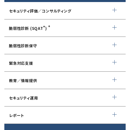
セキュリティ評価／コンサルティング
情報セキュリティ・アドバイザリ
®
®
脆弱性診断 (SQAT
)
AIサービス提供者・利用者向け
WEBアプリケーション脆弱性診断
サイバーセキュリティ対策支援
脆弱性診断保守
ネットワーク脆弱性診断
ランサムウェアに対応したIT-BCP策定支援
デイリー自動脆弱性診断
緊急対応支援
スマホアプリ脆弱性診断
自動車部品業界向け
WEBサイトコンテンツ改ざん検知
情報セキュリティ対策支援
デジタルフォレンジック
教育／情報提供
IoTセキュリティ診断
ソースコード自動診断
CSIRT構築／運用支援
緊急対応サービス
ペネトレーションテスト
®
セキュリスト（SecuriST）
セキュリティ運用
インシデント初動対応準備支援
クレジットカード情報漏えい
クラウドセキュリティ設定診断
EC-Council
フォレンジック調査
マネージドセキュリティサービス (MSS)
Shift Left コンサルティング
（セキュリティエンジニア養成講座）
レポート
ソースコード診断
サイバー脅威情報調査
Managed Security Service for AWS
ゼロトラストプレミナリーサーベイ
公式 CISSP CBKトレーニング
®