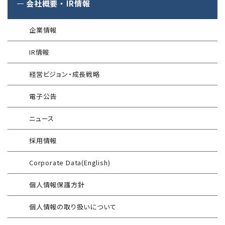
SQAT
セキュリティレポート
会社概要
・
IR情報
アタックサーフェス調査
Managed Security Service for SASE
金融庁ガイドライン準拠対応支援サービス
企業向けセキュリティ訓練
®
SQAT
情報セキュリティ瓦版
®
SQAT
with Swift Delivery
企業情報
WAF運用
電気事業者向け サイバーセキュリティ
標的型攻撃メール訓練
導入事例
プレリミナリーサーベイ
IR情報
®
G-MDR
脆弱性情報提供
技術情報／コラム
「サプライチェーン強化に向けたセキュリティ対策評価制度」
経営ビジョン・成長戦略
運用開始に備えた事前対策支援サービス
インターネット分離クラウド
情報セキュリティ研修
電子公告
インシデント対応訓練
SIEM運用／分析
ニュース
インシデント対応訓練シミュレーター
Splunk自動遮断連携
採用情報
情報セキュリティリスクアセスメント
エンドポイントセキュリティ EDR-MSS
Corporate Data(English)
FISCガイドライン準拠対応支援サービス
Security-First Aidサービス
個人情報保護方針
地方公共団体向け 情報セキュリティ
セキュアメール
セルフアセスメント
個人情報の取り扱いについて
AAMSマルウェア・プロテクト
産業制御システム向けリスクアセスメント