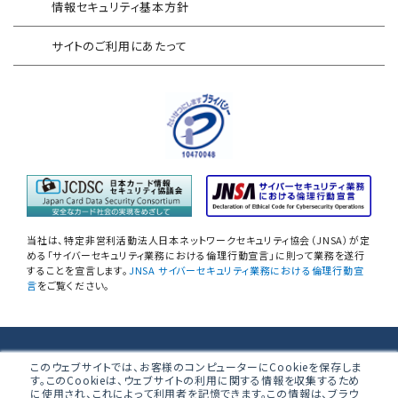
情報セキュリティ基本方針
セキュリティログ分析／活用支援
EC加盟店様向け セキュリティ・チェックリスト
サイトのご利用にあたって
対応アセスメントサービス
サイバープロテクション（CP）
自己問診型 テレワーク環境
情報リスクアセスメント
自己問診型 個人情報に関わる
情報セキュリティアセスメント
情報セキュリティ
自己点検アンケートサービス
当社は、特定非営利活動法人日本ネットワークセキュリティ協会（JNSA）が定
NIST SP800-171 サプライチェーン
める「サイバーセキュリティ業務における倫理行動宣言」に則って業務を遂行
することを宣言します。
JNSA サイバーセキュリティ業務における倫理行動宣
情報セキュリティアセスメント
言
をご覧ください。
ネットワーク機器設定評価
データベース設定評価
株式会社ブロードバンドセキュリティ
このウェブサイトでは、お客様のコンピューターにCookieを保存しま
す。このCookieは、ウェブサイトの利用に関する情報を収集するため
無線LAN調査
に使用され、これによって利用者を記憶できます。この情報は、ブラウ