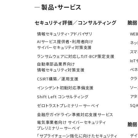
製品・サービス
セキュリティ評価／コンサルティング
脆弱
情報セキュリティ・アドバイザリ
WE
AIサービス提供者・利用者向け
ネッ
サイバーセキュリティ対策支援
スマ
ランサムウェアに対応したIT-BCP策定支援
Io
自動車部品業界向け
ペネ
情報セキュリティ対策支援
クラ
CSIRT構築／運用支援
ソー
インシデント初動対応準備支援
アタ
Shift Left コンサルティング
SQA
ゼロトラストプレミナリーサーベイ
金融庁ガイドライン準拠対応支援サービス
電気事業者向け サイバーセキュリティ
脆弱
プレリミナリーサーベイ
デ
「サプライチェーン強化に向けたセキュリティ