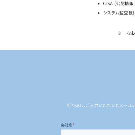
CISA (公認情
システム監査技
※ なお
折り返し、ご入力いただいたメール