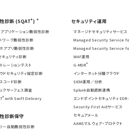
®
®
性診断 (SQAT
)
セキュリティ運用
Bアプリケーション脆弱性診断
マネージドセキュリティサービス (
トワーク脆弱性診断
Managed Security Service f
ホアプリ脆弱性診断
Managed Security Service f
Tセキュリティ診断
WAF運用
®
トレーションテスト
G-MDR
ウドセキュリティ設定診断
インターネット分離クラウド
スコード診断
SIEM運用／分析
ックサーフェス調査
Splunk自動遮断連携
®
T
with Swift Delivery
エンドポイントセキュリティ EDR-
Security-First Aidサービス
セキュアメール
性診断保守
AAMSマルウェア・プロテクト
イリー自動脆弱性診断