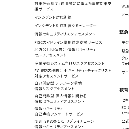
対策評価制度」運用開始に備えた事前対策支
WE
援サービス
ソー
インシデント対応訓練
インシデント対応訓練シミュレーター
緊急
情報セキュリティリスクアセスメント
FISCガイドライン準拠対応支援サービス
デジ
地方公共団体向け 情報セキュリティ
緊
セルフアセスメント
クレ
産業制御システム向けリスクアセスメント
フォ
EC加盟店様向け セキュリティ・チェックリスト
サ
対応アセスメントサービス
自己問診型 テレワーク環境
情報リスクアセスメント
教育
自己問診型 個人情報に関わる
セキ
情報セキュリティアセスメント
EC-
情報セキュリティ
（セ
自己点検アンケートサービス
NIST SP800-171 サプライチェーン
公式
情報セキュリティアセスメント