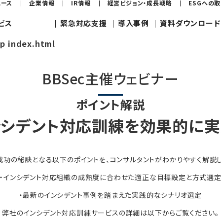
ュース
企業情報
IR情報
経営ビジョン・成長戦略
ESGへの
ビス
緊急対応支援
導入事例
資料ダウンロード
jp index.html
BBSec主催ウェビナー
ポイント解説
ンシデント対応訓練を効果的に実
成功の秘訣となる以下のポイントを、コンサルタントがわかりやすく解説し
・インシデント対応組織の成熟度に合わせた適正な目標設定と方式選
・最新のインシデント事例を踏まえた実践的なシナリオ選定
弊社のインシデント対応訓練サービスの詳細は以下からご覧ください。