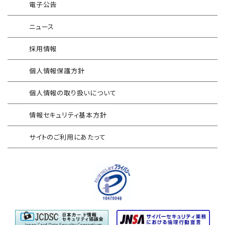
電子公告
インシデント対応訓練シミュレーター
Splunk自動遮断連携
ニュース
情報セキュリティリスクアセスメント
エンドポイントセキュリティ EDR-MSS
採用情報
FISCガイドライン準拠対応支援サービス
Security-First Aidサービス
個人情報保護方針
地方公共団体向け 情報セキュリティ
セキュアメール
セルフアセスメント
個人情報の取り扱いについて
AAMSマルウェア・プロテクト
産業制御システム向けリスクアセスメント
情報セキュリティ基本方針
セキュリティログ分析／活用支援
EC加盟店様向け セキュリティ・チェックリスト
サイトのご利用にあたって
対応アセスメントサービス
サイバープロテクション（CP）
自己問診型 テレワーク環境
情報リスクアセスメント
自己問診型 個人情報に関わる
情報セキュリティアセスメント
情報セキュリティ