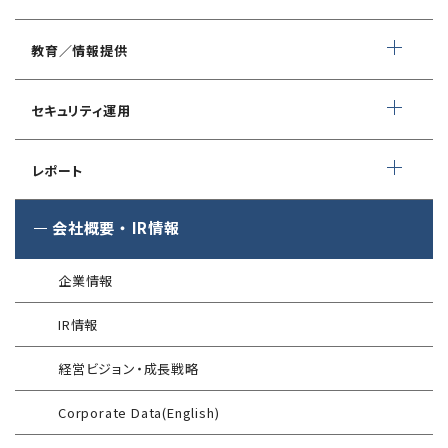
スマホアプリ脆弱性診断
自動車部品業界向け
WEBサイトコンテンツ改ざん検知
情報セキュリティ対策支援
デジタルフォレンジック
教育／情報提供
IoTセキュリティ診断
ソースコード自動診断
CSIRT構築／運用支援
緊急対応サービス
ペネトレーションテスト
®
セキュリスト（SecuriST）
セキュリティ運用
インシデント初動対応準備支援
クレジットカード情報漏えい
クラウドセキュリティ設定診断
EC-Council
フォレンジック調査
マネージドセキュリティサービス (MSS)
Shift Left コンサルティング
（セキュリティエンジニア養成講座）
レポート
ソースコード診断
サイバー脅威情報調査
Managed Security Service for AWS
ゼロトラストプレミナリーサーベイ
公式 CISSP CBKトレーニング
®
SQAT
セキュリティレポート
会社概要
・
IR情報
アタックサーフェス調査
Managed Security Service for SASE
金融庁ガイドライン準拠対応支援サービス
企業向けセキュリティ訓練
®
SQAT
情報セキュリティ瓦版
®
SQAT
with Swift Delivery
企業情報
WAF運用
電気事業者向け サイバーセキュリティ
標的型攻撃メール訓練
導入事例
プレリミナリーサーベイ
IR情報
®
G-MDR
脆弱性情報提供
技術情報／コラム
「サプライチェーン強化に向けたセキュリティ対策評価制度」
経営ビジョン・成長戦略
運用開始に備えた事前対策支援サービス
インターネット分離クラウド
情報セキュリティ研修
Corporate Data(English)
インシデント対応訓練
SIEM運用／分析