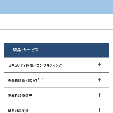
製品・サービス
セキュリティ評価／コンサルティング
情報セキュリティ・アドバイザリ
®
®
脆弱性診断 (SQAT
)
AIサービス提供者・利用者向け
WEBアプリケーション脆弱性診断
サイバーセキュリティ対策支援
脆弱性診断保守
ネットワーク脆弱性診断
ランサムウェアに対応したIT-BCP策定支援
デイリー自動脆弱性診断
緊急対応支援