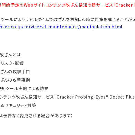
始予定のWebサイトコンテンツ改ざん検知の新サービス「Cracker Probin
のツールによりリアルタイムで改ざんを検知。即時に対策を講じることが可
bsec.co.jp/service/vd-maintenance/manipulation.html
の改ざんとは
のリスク・影響
改ざんの攻撃手口
改ざんの攻撃事例
検知ツール実施による効果
テンツ改ざん検知サービス「Cracker Probing-Eyes® Detect Pl
るセキュリティ対策
スは予告なく変更される場合があります）