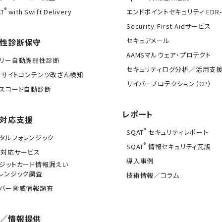
®
T
with Swift Delivery
エンドポイントセキュリティ EDR-
Security-First Aidサービス
セキュアメール
性診断保守
AAMSマルウェア・プロテクト
イリー自動脆弱性診断
セキュリティログ分析／活用支
Bサイトコンテンツ改ざん検知
サイバープロテクション（CP）
スコード自動診断
レポート
対応支援
®
SQAT
セキュリティレポート
タルフォレンジック
®
SQAT
情報セキュリティ瓦版
急対応サービス
導入事例
ジットカード情報漏えい
レンジック調査
技術情報／コラム
イバー脅威情報調査
／情報提供