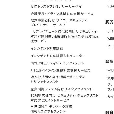
SQA
ゼロトラストプレミナリーサーベイ
金融庁ガイドライン準拠対応支援サービス
電気事業者向け サイバーセキュリティ
脆弱
プレリミナリーサーベイ
デ
「サプライチェーン強化に向けたセキュリティ
対策評価制度」運用開始に備えた事前対策支
WE
援サービス
ソー
インシデント対応訓練
インシデント対応訓練シミュレーター
緊急
情報セキュリティリスクアセスメント
FISCガイドライン準拠対応支援サービス
デジ
地方公共団体向け 情報セキュリティ
緊
セルフアセスメント
クレ
産業制御システム向けリスクアセスメント
フォ
EC加盟店様向け セキュリティ・チェックリスト
サ
対応アセスメントサービス
自己問診型 テレワーク環境
情報リスクアセスメント
教育