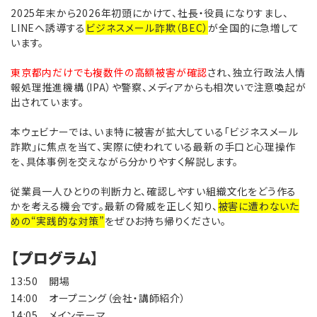
2025年末から2026年初頭にかけて、社長・役員になりすまし、
LINEへ誘導する
ビジネスメール詐欺（BEC）
が全国的に急増して
います。
東京都内だけでも複数件の高額被害が確認
され、独立行政法人情
報処理推進機構（IPA）や警察、メディアからも相次いで注意喚起が
出されています。
本ウェビナーでは、いま特に被害が拡大している「ビジネスメール
詐欺」に焦点を当て、実際に使われている最新の手口と心理操作
を、具体事例を交えながら分かりやすく解説します。
従業員一人ひとりの判断力と、確認しやすい組織文化をどう作る
かを考える機会です。最新の脅威を正しく知り、
被害に遭わないた
めの“実践的な対策”
をぜひお持ち帰りください。
【プログラム】
13:50 開場
14:00 オープニング（会社・講師紹介）
14:05 メインテーマ