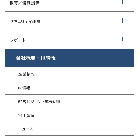
教育／情報提供
IoTセキュリティ診断
ソースコード自動診断
CSIRT構築／運用支援
緊急対応サービス
ペネトレーションテスト
®
セキュリスト（SecuriST）
セキュリティ運用
インシデント初動対応準備支援
クレジットカード情報漏えい
クラウドセキュリティ設定診断
EC-Council
フォレンジック調査
マネージドセキュリティサービス (MSS)
Shift Left コンサルティング
（セキュリティエンジニア養成講座）
レポート
ソースコード診断
サイバー脅威情報調査
Managed Security Service for AWS
ゼロトラストプレミナリーサーベイ
公式 CISSP CBKトレーニング
®
SQAT
セキュリティレポート
会社概要
・
IR情報
アタックサーフェス調査
Managed Security Service for SASE
金融庁ガイドライン準拠対応支援サービス
企業向けセキュリティ訓練
®
SQAT
情報セキュリティ瓦版
®
SQAT
with Swift Delivery
企業情報
WAF運用
電気事業者向け サイバーセキュリティ
標的型攻撃メール訓練
導入事例
プレリミナリーサーベイ
IR情報
®
G-MDR
脆弱性情報提供
技術情報／コラム
「サプライチェーン強化に向けたセキュリティ対策評価制度」
経営ビジョン・成長戦略
運用開始に備えた事前対策支援サービス
インターネット分離クラウド
情報セキュリティ研修
電子公告
インシデント対応訓練
SIEM運用／分析
ニュース
インシデント対応訓練シミュレーター
Splunk自動遮断連携