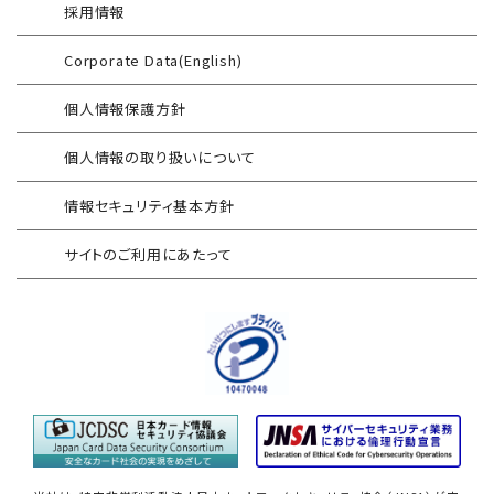
採用情報
情報セキュリティリスクアセスメント
エンドポイントセキュリティ EDR-MSS
Corporate Data(English)
FISCガイドライン準拠対応支援サービス
Security-First Aidサービス
個人情報保護方針
地方公共団体向け 情報セキュリティ
セキュアメール
セルフアセスメント
個人情報の取り扱いについて
AAMSマルウェア・プロテクト
産業制御システム向けリスクアセスメント
情報セキュリティ基本方針
セキュリティログ分析／活用支援
EC加盟店様向け セキュリティ・チェックリスト
サイトのご利用にあたって
対応アセスメントサービス
サイバープロテクション（CP）
自己問診型 テレワーク環境
情報リスクアセスメント
自己問診型 個人情報に関わる
情報セキュリティアセスメント
情報セキュリティ
自己点検アンケートサービス