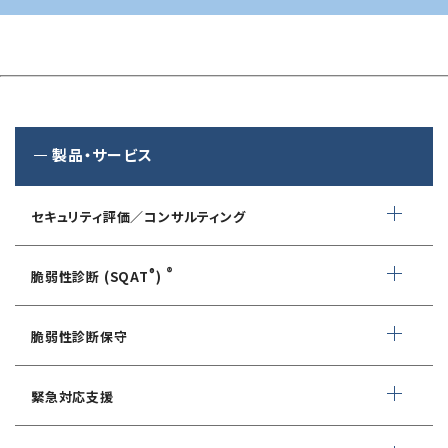
製品・サービス
セキュリティ評価／コンサルティング
情報セキュリティ・アドバイザリ
®
®
脆弱性診断 (SQAT
)
AIサービス提供者・利用者向け
WEBアプリケーション脆弱性診断
サイバーセキュリティ対策支援
脆弱性診断保守
ネットワーク脆弱性診断
ランサムウェアに対応したIT-BCP策定支援
デイリー自動脆弱性診断
緊急対応支援
スマホアプリ脆弱性診断
自動車部品業界向け
WEBサイトコンテンツ改ざん検知
情報セキュリティ対策支援
デジタルフォレンジック