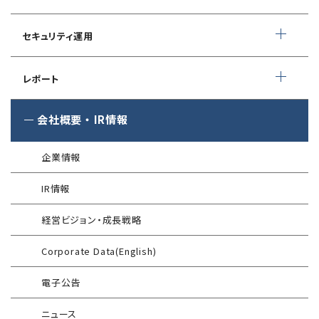
ソースコード自動診断
CSIRT構築／運用支援
緊急対応サービス
ペネトレーションテスト
®
セキュリスト（SecuriST）
セキュリティ運用
インシデント初動対応準備支援
クレジットカード情報漏えい
クラウドセキュリティ設定診断
EC-Council
フォレンジック調査
マネージドセキュリティサービス (MSS)
Shift Left コンサルティング
（セキュリティエンジニア養成講座）
レポート
ソースコード診断
サイバー脅威情報調査
Managed Security Service for AWS
ゼロトラストプレミナリーサーベイ
公式 CISSP CBKトレーニング
®
SQAT
セキュリティレポート
会社概要
・
IR情報
アタックサーフェス調査
Managed Security Service for SASE
金融庁ガイドライン準拠対応支援サービス
企業向けセキュリティ訓練
®
SQAT
情報セキュリティ瓦版
®
SQAT
with Swift Delivery
企業情報
WAF運用
電気事業者向け サイバーセキュリティ
標的型攻撃メール訓練
導入事例
プレリミナリーサーベイ
IR情報
®
G-MDR
脆弱性情報提供
技術情報／コラム
「サプライチェーン強化に向けたセキュリティ対策評価制度」
経営ビジョン・成長戦略
運用開始に備えた事前対策支援サービス
インターネット分離クラウド
情報セキュリティ研修
Corporate Data(English)
インシデント対応訓練
SIEM運用／分析
電子公告
インシデント対応訓練シミュレーター
Splunk自動遮断連携
ニュース