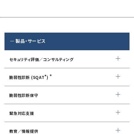
製品・サービス
セキュリティ評価／コンサルティング
情報セキュリティ・アドバイザリ
®
®
脆弱性診断 (SQAT
)
AIサービス提供者・利用者向け
WEBアプリケーション脆弱性診断
サイバーセキュリティ対策支援
脆弱性診断保守
ネットワーク脆弱性診断
ランサムウェアに対応したIT-BCP策定支援
デイリー自動脆弱性診断
緊急対応支援
スマホアプリ脆弱性診断
自動車部品業界向け
WEBサイトコンテンツ改ざん検知
情報セキュリティ対策支援
デジタルフォレンジック
教育／情報提供
IoTセキュリティ診断