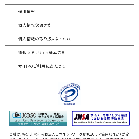
情報セキュリティリスクアセスメント
エンドポイントセキュリティ EDR-MSS
採用情報
FISCガイドライン準拠対応支援サービス
Security-First Aidサービス
個人情報保護方針
地方公共団体向け 情報セキュリティ
セキュアメール
セルフアセスメント
個人情報の取り扱いについて
AAMSマルウェア・プロテクト
産業制御システム向けリスクアセスメント
情報セキュリティ基本方針
セキュリティログ分析／活用支援
EC加盟店様向け セキュリティ・チェックリスト
サイトのご利用にあたって
対応アセスメントサービス
サイバープロテクション（CP）
自己問診型 テレワーク環境
情報リスクアセスメント
自己問診型 個人情報に関わる
情報セキュリティアセスメント
情報セキュリティ
自己点検アンケートサービス
当社は、特定非営利活動法人日本ネットワークセキュリティ協会（JNSA）が定