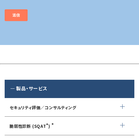
製品・サービス
セキュリティ評価／コンサルティング
情報セキュリティ・アドバイザリ
®
®
脆弱性診断 (SQAT
)
AIサービス提供者・利用者向け