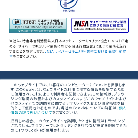
自己問診型 個人情報に関わる
情報セキュリティアセスメント
情報セキュリティ
自己点検アンケートサービス
当社は、特定非営利活動法人日本ネットワークセキュリティ協会（JNSA）が定
NIST SP800-171 サプライチェーン
める「サイバーセキュリティ業務における倫理行動宣言」に則って業務を遂行
することを宣言します。
JNSA サイバーセキュリティ業務における倫理行動宣
情報セキュリティアセスメント
言
をご覧ください。
ネットワーク機器設定評価
データベース設定評価
株式会社ブロードバンドセキュリティ
このウェブサイトでは、お客様のコンピューターにCookieを保存しま
す。このCookieは、ウェブサイトの利用に関する情報を収集するため
無線LAN調査
に使用され、これによって利用者を記憶できます。この情報は、ブラウ
〒160-0023 東京都新宿区西新宿8-5-1 野村不動産西新宿共同ビ
ジング環境の改善およびカスタマイズ、およびこのウェブサイトおよび
ル 4F
他のメディアでの訪問者に関するアナリティクスおよび測定指標を目
「防衛産業サイバーセキュリティ基準」
的として使用されるものです。当社のCookieについての詳細は、
個人
準拠支援
情報の取り扱いについて
をご覧ください。
拒否した場合、このウェブサイトを訪問したときに情報はトラッキング
PCI 準拠支援／オンサイト評価
されません。ブラウザーではトラッキングを行わない設定を記憶するた
めに1つのCookieが使用されます。
© BroadBand Security, Inc.