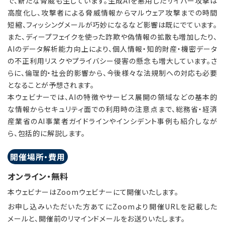
で、新たな脅威も生じています。生成AIを悪用したサイバー攻撃は
高度化し、攻撃者による脅威情報からマルウェア攻撃までの時間
短縮、フィッシングメールが巧妙になるなど影響は既にでています。
また、ディープフェイクを使った詐欺や偽情報の拡散も増加したり、
AIのデータ解析能力向上により、個人情報・知的財産・機密データ
の不正利用リスクやプライバシー侵害の懸念も増大しています。さ
らに、倫理的・社会的影響から、今後様々な法規制への対応も必要
となることが予想されます。
本ウェビナーでは、AIの特徴やサービス展開の領域などの基本的
な情報からセキュリティ面での利用時の注意点まで、総務省・経済
産業省のAI事業者ガイドラインやインシデント事例も紹介しなが
ら、包括的に解説します。
開催場所・費用
オンライン・無料
本ウェビナーはZoomウェビナーにて開催いたします。
お申し込みいただいた方あてにZoomより開催URLを記載した
メールと、開催前のリマインドメールをお送りいたします。