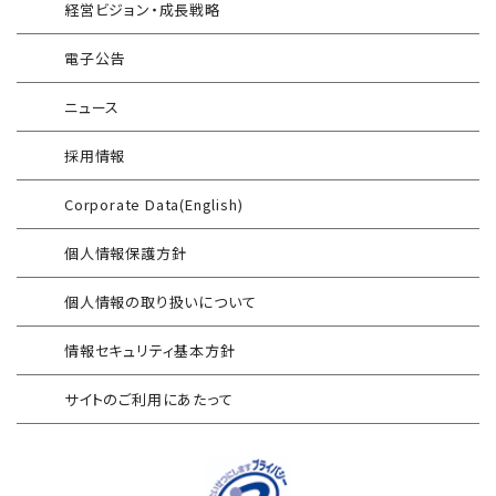
経営ビジョン・成長戦略
運用開始に備えた事前対策支援サービス
インターネット分離クラウド
情報セキュリティ研修
電子公告
インシデント対応訓練
SIEM運用／分析
ニュース
インシデント対応訓練シミュレーター
Splunk自動遮断連携
採用情報
情報セキュリティリスクアセスメント
エンドポイントセキュリティ EDR-MSS
Corporate Data(English)
FISCガイドライン準拠対応支援サービス
Security-First Aidサービス
個人情報保護方針
地方公共団体向け 情報セキュリティ
セキュアメール
セルフアセスメント
個人情報の取り扱いについて
AAMSマルウェア・プロテクト
産業制御システム向けリスクアセスメント
情報セキュリティ基本方針
セキュリティログ分析／活用支援
EC加盟店様向け セキュリティ・チェックリスト
サイトのご利用にあたって
対応アセスメントサービス
サイバープロテクション（CP）
自己問診型 テレワーク環境
情報リスクアセスメント