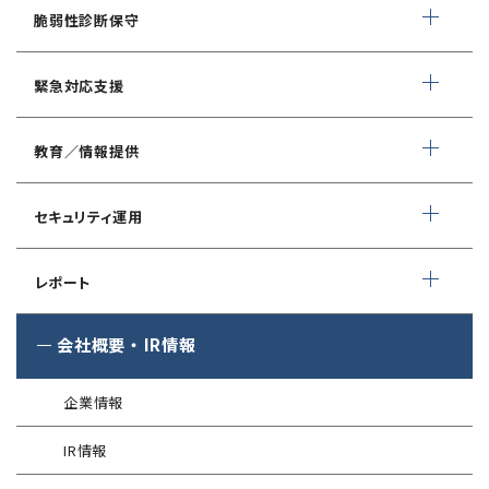
WEBアプリケーション脆弱性診断
サイバーセキュリティ対策支援
脆弱性診断保守
ネットワーク脆弱性診断
ランサムウェアに対応したIT-BCP策定支援
デイリー自動脆弱性診断
緊急対応支援
スマホアプリ脆弱性診断
自動車部品業界向け
WEBサイトコンテンツ改ざん検知
情報セキュリティ対策支援
デジタルフォレンジック
教育／情報提供
IoTセキュリティ診断
ソースコード自動診断
CSIRT構築／運用支援
緊急対応サービス
ペネトレーションテスト
®
セキュリスト（SecuriST）
セキュリティ運用
インシデント初動対応準備支援
クレジットカード情報漏えい
クラウドセキュリティ設定診断
EC-Council
フォレンジック調査
マネージドセキュリティサービス (MSS)
Shift Left コンサルティング
（セキュリティエンジニア養成講座）
レポート
ソースコード診断
サイバー脅威情報調査
Managed Security Service for AWS
ゼロトラストプレミナリーサーベイ
公式 CISSP CBKトレーニング
®
SQAT
セキュリティレポート
会社概要
・
IR情報
アタックサーフェス調査
Managed Security Service for SASE
金融庁ガイドライン準拠対応支援サービス
企業向けセキュリティ訓練
®
SQAT
情報セキュリティ瓦版
®
SQAT
with Swift Delivery
企業情報
WAF運用
電気事業者向け サイバーセキュリティ
標的型攻撃メール訓練
導入事例
プレリミナリーサーベイ
IR情報
®
G-MDR
脆弱性情報提供
技術情報／コラム
「サプライチェーン強化に向けたセキュリティ対策評価制度」