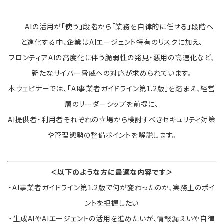
AIの活用が「使う」段階から「業務を自律的に任せる」段階へ
と進化する中、企業はAIエージェント特有のリスクに加え、
フロンティアAIの高度化に伴う脆弱性の発見・悪用の高速化など、
新たなサイバー脅威への対応が求められています。
本ウェビナーでは、「AI事業者ガイドライン第1.2版」を踏まえ、経営
層のリーダーシップを前提に、
AI提供者・利用者それぞれの立場から検討すべきセキュリティ対策
や管理態勢の整備ポイントを解説します。
＜以下のような方に最適な内容です＞
・AI事業者ガイドライン第1.2版で何が変わったのか、実務上のポイ
ントを把握したい
・生成AIやAIエージェントの活用を進めたいが、情報漏えいや自律